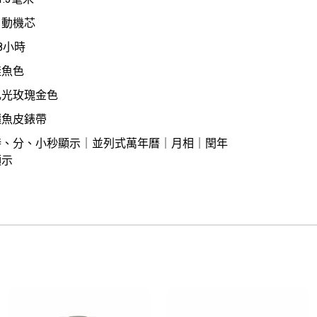
自動機芯
8小時
鮭魚色
乳光玫瑰金色
鱷魚皮錶帶
時、分、小秒顯示｜並列式萬年曆｜月相｜閏年
顯示