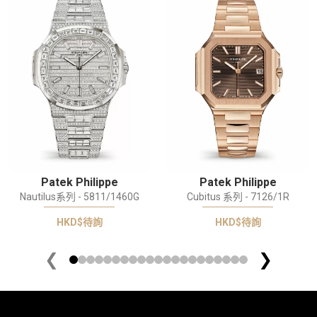
Patek Philippe
Patek Philippe
Nautilus系列 - 5811/1460G
Cubitus 系列 - 7126/1R
HKD$待詢
HKD$待詢
❮
❯