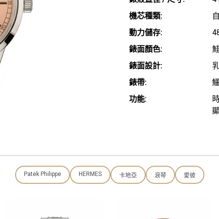
機芯種類:
動力儲存:
4
錶面顏色:
錶面設計:
錶帶:
功能:
Patek Philippe
HERMES
卡地亞
浪琴
愛彼