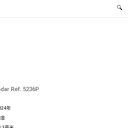
🔍
ndar Ref. 5236P
024年
鉑金
1.3毫米