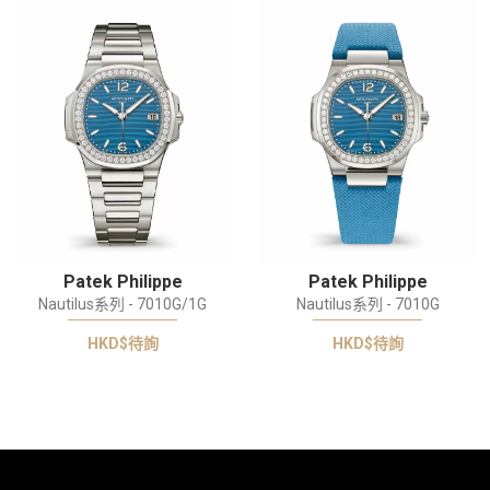
Patek Philippe
Patek Philippe
Nautilus系列 - 7010G/1G
Nautilus系列 - 7010G
HKD$待詢
HKD$待詢