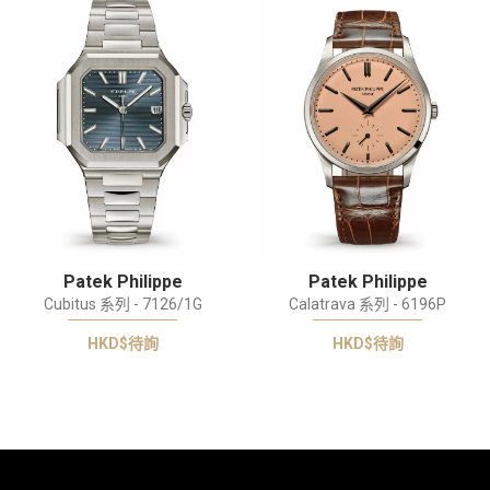
Patek Philippe
Patek Philippe
Cubitus 系列 - 7126/1G
Calatrava 系列 - 6196P
HKD$待詢
HKD$待詢