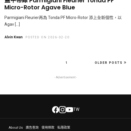
藍中帶綠 Parmigiani Fleurier Tonda PF
Micro-Rotor Agave Blue
Parmigiani Fleurier再為 Tonda PF Micro-Rotor 添上全新個性，以
Agav […]
Alvin Kwan
POSTED ON 2026-02-20
1
OLDER POSTS
- Advertisement -
TW
About Us
廣告查詢
使用條款
私隱政策