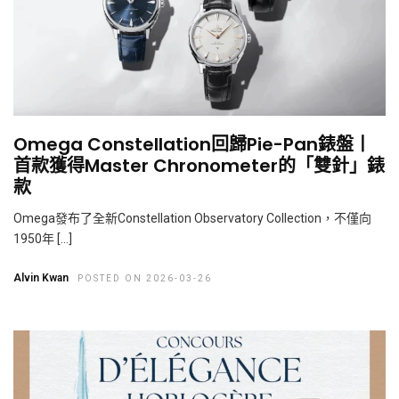
Omega Constellation回歸Pie-Pan錶盤丨
首款獲得Master Chronometer的「雙針」錶
款
Omega發布了全新Constellation Observatory Collection，不僅向
1950年 […]
Alvin Kwan
POSTED ON 2026-03-26