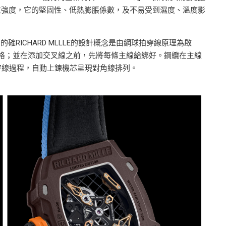
拉強度，它的堅固性、低熱膨脹係數，及不易受到濕度、溫度影
確RICHARD MLLLE的設計概念是由網球拍穿線原理為啟
格；並在添加交叉線之前，先將每條主線給綁好。鋼纜在主線
穿線過程，自動上鍊機芯呈現對角線排列。