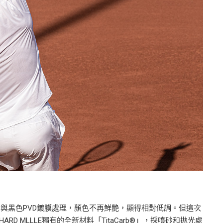
級鈦合金與黑色PVD鍍膜處理，顏色不再鮮艷，顯得相對低調。但這次
ARD MLLLE獨有的全新材料「TitaCarb®」，採噴砂和拋光處