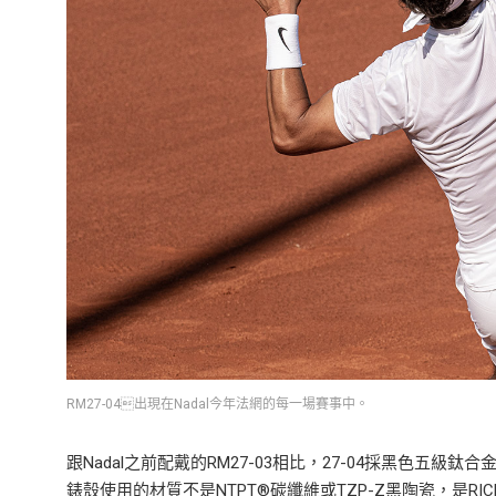
RM27-04出現在Nadal今年法網的每一場賽事中。
跟Nadal之前配戴的RM27-03相比，27-04採黑色五
錶殼使用的材質不是NTPT®碳纖維或TZP-Z黑陶瓷，是RICH