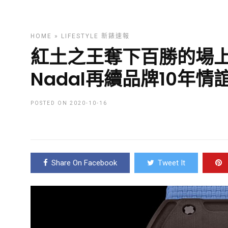
HOME
»
LIFESTYLE
新錶速報
紅土之王奪下百勝的場上必
Nadal再續品牌10年情誼 |
POSTED ON 2020-10-16
Share On Facebook
Tweet It