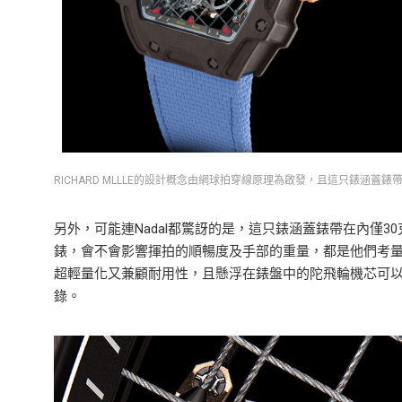
RICHARD MLLLE的設計概念由網球拍穿線原理為啟發，且這只錶涵蓋錶
另外，可能連Nadal都驚訝的是，這只錶涵蓋錶帶在內僅
錶，會不會影響揮拍的順暢度及手部的重量，都是他們考
超輕量化又兼顧耐用性，且懸浮在錶盤中的陀飛輪機芯可以承受超過
錄。