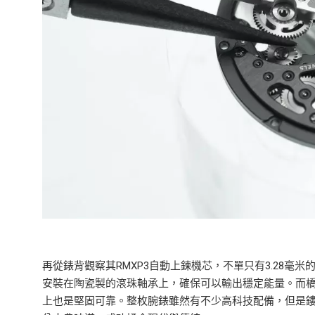
再從錶背觀察其RMXP3自動上鍊機芯，不單只有3.28
安裝在陶瓷製的滾珠軸承上，確保可以輸出穩定能量。而橋
上也是堅固可靠。整枚腕錶雖然有不少高科技配備，但是鏤