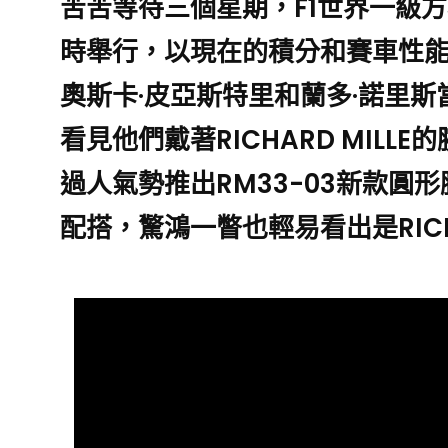
苦苦等待三個星期，F1世界一級
時舉行，以現在的積分和賽車性
奧斯卡·皮亞斯特里和蘭多·諾里
看見他們戴著RICHARD MIL
過人氣勢推出RM33-03新款圓
配搭，驚鴻一瞥也輕易看出是RICHA