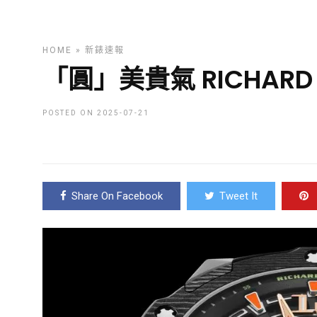
HOME
»
新錶速報
「圓」美貴氣 RICHARD M
POSTED ON 2025-07-21
Share On Facebook
Tweet It