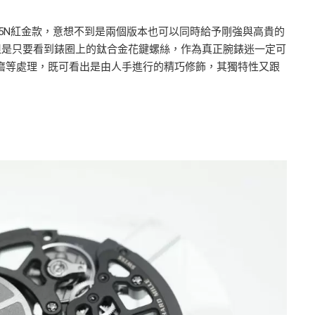
纖維配以5N紅金款，意想不到是兩個版本也可以同時給予剛強與高貴的
錶殼，但是只要看到錶圈上的鈦合金花鍵螺絲，作為真正腕錶迷一定可
磨等處理，既可看出是由人手進行的精巧修飾，其獨特性又跟