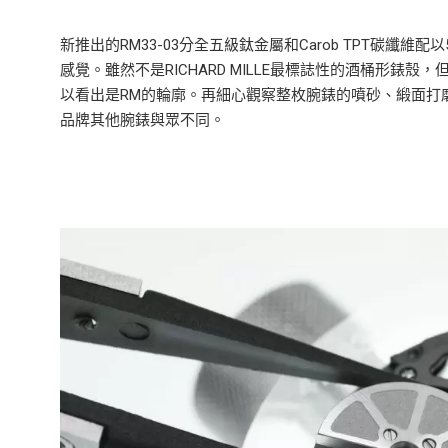
新推出的RM33-03分全五級鈦金屬和Carob TPT碳
感覺。雖然不是RICHARD MILLE最標誌性的酒桶形
以看出是RM的輪廓。再細心觀察整枚腕錶的噴砂、緞面打
品牌其他腕錶與眾不同。