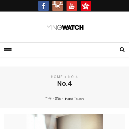
- Advertisement -
HOME
» NO.4
No.4
手作，感動。 Hand Touch