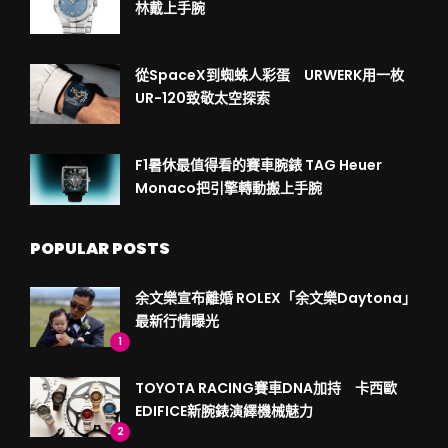
林戴上手腕
從SpaceX到蜘蛛人彩蛋 URWERK用一枚
UR-120致敬太空探索
F1暑休最值得看的賽車腕錶 TAG Heuer
Monaco把引擎轉動搬上手腕
POPULAR POSTS
余文樂宣布離婚 ROLEX「余文樂Daytona」
最新行情曝光
1
TOYOTA RACING賽車DNA加持 卡西歐
EDIFICE新腕錶演繹機械魅力
2