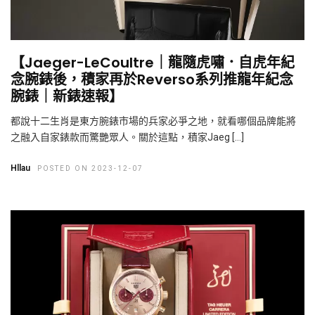
【Jaeger-LeCoultre｜龍隨虎嘯．自虎年紀
念腕錶後，積家再於Reverso系列推龍年紀念
腕錶｜新錶速報】
都說十二生肖是東方腕錶市場的兵家必爭之地，就看哪個品牌能將
之融入自家錶款而驚艷眾人。關於這點，積家Jaeg […]
Hllau
POSTED ON 2023-12-07