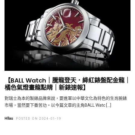
【BALL Watch｜騰龍登天．絳紅錶盤配金龍｜
橘色氣燈畫龍點睛｜新錶速報】
對瑞士為本的製錶品牌來說，要進軍以中華文化為特色的生肖腕錶
市場，當然要下番苦功。以今篇文章的主角BALL Watc […]
Hllau
POSTED ON 2024-01-19