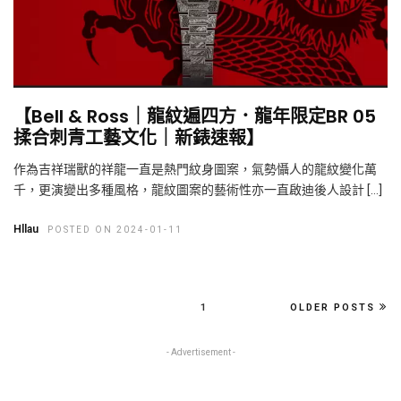
【Bell & Ross｜龍紋遍四方．龍年限定BR 05
揉合刺青工藝文化｜新錶速報】
作為吉祥瑞獸的祥龍一直是熱門紋身圖案，氣勢懾人的龍紋變化萬
千，更演變出多種風格，龍紋圖案的藝術性亦一直啟迪後人設計 […]
Hllau
POSTED ON 2024-01-11
1
OLDER POSTS
- Advertisement -