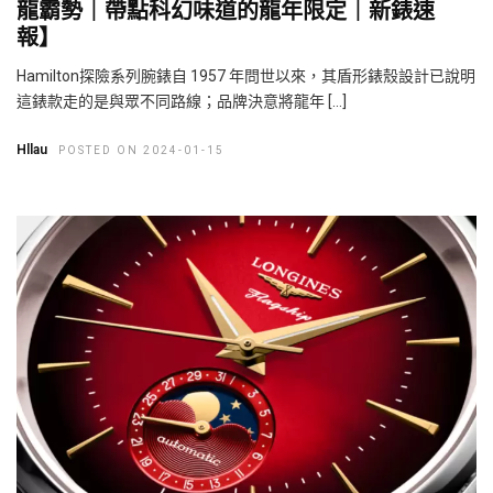
龍霸勢｜帶點科幻味道的龍年限定｜新錶速
報】
Hamilton探險系列腕錶自 1957 年問世以來，其盾形錶殼設計已說明
這錶款走的是與眾不同路線；品牌決意將龍年 […]
Hllau
POSTED ON 2024-01-15