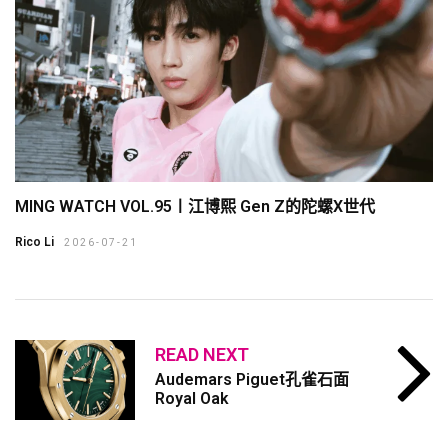
MING WATCH VOL.95〡江博熙 Gen Z的陀螺X世代
Rico Li
2026-07-21
READ NEXT
Audemars Piguet孔雀石面
Royal Oak