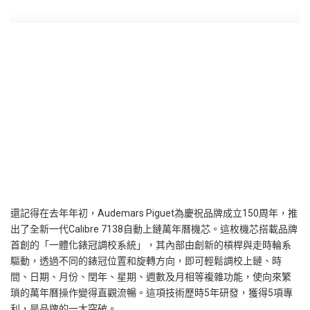
還記得在去年年初，
Audemars Piguet
為慶祝品牌成立
150
周年，推
出了全新一代
Calibre 7138
自動上鏈萬年曆機芯。這枚機芯搭載品牌
首創的「一體化錶冠調校系統」，其內部由創新的槓桿與走時輪系
驅動，透過不同的錶冠位置和旋轉方向，即可輕鬆調校上鏈、時
間、日期、月份、閏年、星期、週數及月相等複雜功能，使向來繁
瑣的萬年曆操作變得直觀流暢。這項技術歷時
5
年研發，獲得
5
項專
利，是品牌的一大突破。