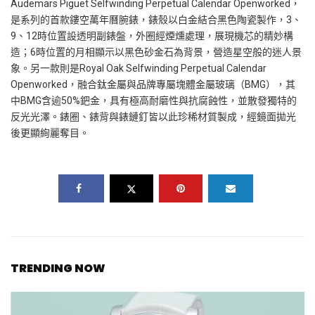
Audemars Piguet Selfwinding Perpetual Calendar Openworked
，
是系列的首款鏤空萬年曆腕錶，錶殼以白金結合黑色陶瓷製作，
3
、
9
、
12
時位置設透明副錶盤，外圈經煙燻處理，展現機芯的精妙構
造；
6
時位置的月相顯示以黑色砂金石為背景，營造星空般的迷人景
象。另一款則是
Royal Oak Selfwinding Perpetual Calendar
Openworked
，融合鈦金屬與品牌專屬塊體金屬玻璃（
BMG
），其
中
BMG
含逾
50%
鈀金，具有極高耐磨性與抗腐蝕性，並散發獨特的
反光光澤。錶圈、錶背與錶鏈釘皆以此珍稀材質製成，經鏡面拋光
後更顯絢麗奪目。
TRENDING NOW