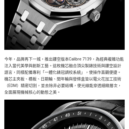
今年，品牌再下一城，推出鏤空版本
Calibre 7139
，為經典複雜功能
注入當代美學與創新工藝。這枚機芯融合頂尖製錶技術與鏤空設計
語言，同樣配備專利「一體化錶冠調校系統」，使操作直觀便捷。
機芯主夾板、橋板、日期輪、閏年輪與發條盒皆以電火花加工技術
（
EDM
）精密切割，並去除非必要結構，使光線能穿透細緻層次，
全面展現機械核心的動態之美。