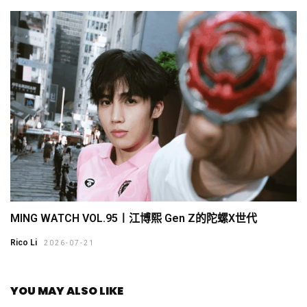
MING WATCH VOL.95〡江博熙 Gen Z的陀螺X世代
Rico Li
2026-07-21
YOU MAY ALSO LIKE