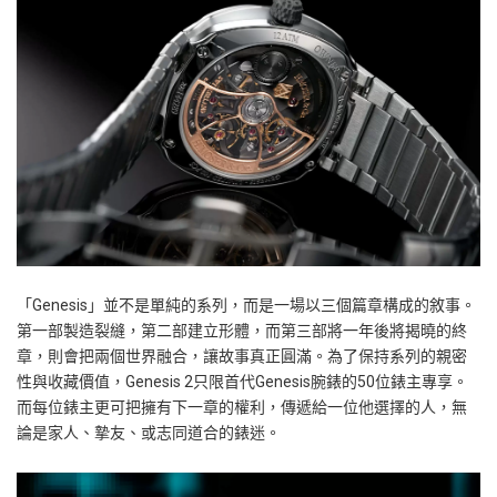
「Genesis」並不是單純的系列，而是一場以三個篇章構成的敘事。
第一部製造裂縫，第二部建立形體，而第三部將一年後將揭曉的終
章，則會把兩個世界融合，讓故事真正圓滿。為了保持系列的親密
性與收藏價值，Genesis 2只限首代Genesis腕錶的50位錶主專享。
而每位錶主更可把擁有下一章的權利，傳遞給一位他選擇的人，無
論是家人、摯友、或志同道合的錶迷。