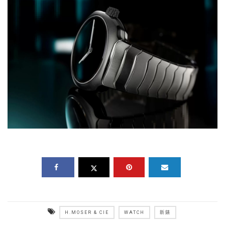
H.MOSER & CIE
WATCH
新錶