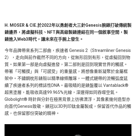
H. MOSER & CIE.
於
2022
年
以勇創者大三針Genesis腕錶打破傳統製
錶邊界，將虛擬科技、NFT與高級製錶連結在同一個敘事空間，製
錶進入Web3時代，讓未來在手腕上發生。
今年品牌帶來系列二部曲，疾速者 Genesis 2（Streamliner Genesis
2），走向與前作截然不同的方向，從無形回到有形，從虛擬回到物
質。如果第一部是向虛擬進發，第二部則是回到現實世界的觸感。
帶著「可觸摸」與「可感受」的重量感，將想像重新凝聚於金屬框
架中。不鏽鋼枕形錶殼以精準線條雕琢，一體式鏈帶的流暢弧度延
續了疾速者系列的標誌性DNA。最吸睛的是錶盤覆以 Vantablack®
超黑塗層，能吸收高達99.965%光線，深邃得如同吞噬空氣。
Globolight® 時針與分針在極黑背景上彷彿漂浮，其像素幾何造型亦
向首代Genesis致敬，錶冠以3D列印鈦金屬製成，保留首代作品的觸
感，也保留那份突破的精神。