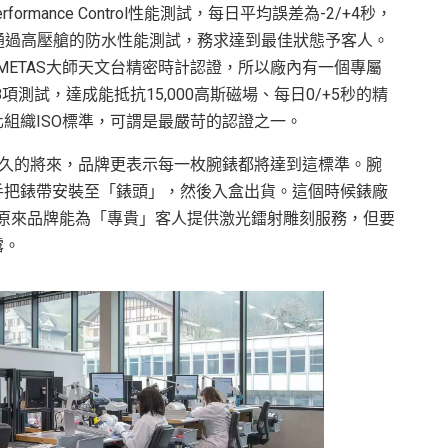
rmance Control性能測試，每日平均誤差為-2/+4秒，
亦須通過高壓艙的防水性能測試，務求達到最佳狀態予客人。
院METAS大師天文台精密時計認證，所以廠內有一個專屬
項測試，達成能抵抗15,000高斯磁場、每日0/+5秒的精
組織ISO標準，可謂是最嚴苛的認證之一。
而在不久的將來，品牌更表示每一枚腕錶都將達到這標準。腕
手把錶帶安裝至「錶頭」，然後入盒出貨。這個時候錶廠
蓋，原來品牌能為「專貴」客人提供激光鐳射雕刻服務，但要
露。