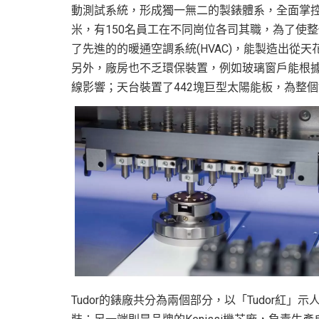
動測試系統，形成獨一無二的製錶體系，全面掌控
米，有150名員工在不同崗位各司其職，為了使
了先進的的暖通空調系統(HVAC)，能製造出從
另外，廠房也不乏環保裝置，例如玻璃窗戶能根
線影響；天台裝置了442塊巨型太陽能板，為整
Tudor的錶廠共分為兩個部分，以「Tudor紅