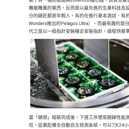
裝；另一端則是品牌的Kenissi機芯廠，負責生
雕龍雕鳳的東西，反而是以最先進的生產科技及
分的錶匠都是年輕人，有的在進行基本測試、有的在
Wonders推出的Pelagos Ultra），而
代之是以一組指針安裝機去安裝指針，過程快狠
當「錶頭」組裝完成後，下道工序便是腕錶性能
低，這裏配備全自動自主檢測系統，可以7天24