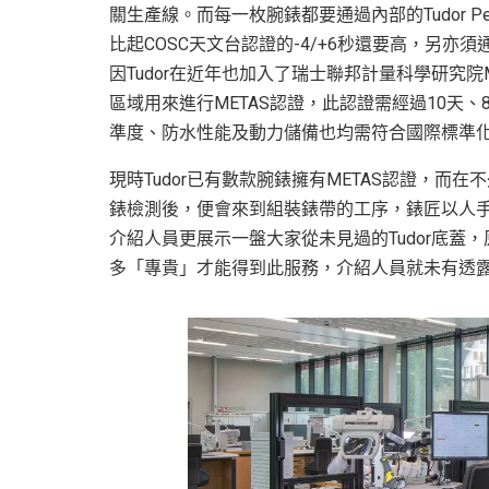
關生產線。而每一枚腕錶都要通過內部的Tudor Perfo
比起COSC天文台認證的-4/+6秒還要高，另
因Tudor在近年也加入了瑞士聯邦計量科學研究
區域用來進行METAS認證，此認證需經過10天、8
準度、防水性能及動力儲備也均需符合國際標準化
現時Tudor已有數款腕錶擁有METAS認證，
錶檢測後，便會來到組裝錶帶的工序，錶匠以人
介紹人員更展示一盤大家從未見過的Tudor底
多「專貴」才能得到此服務，介紹人員就未有透