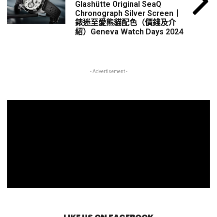
Glashütte Original SeaQ
Chronograph Silver Screen丨
錶迷至愛熊貓配色（價錢及介
紹）Geneva Watch Days 2024
- Advertisement -