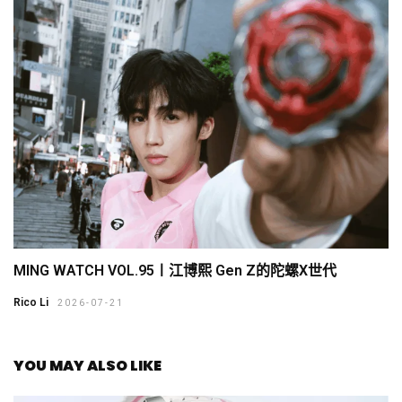
MING WATCH VOL.95〡江博熙 Gen Z的陀螺X世代
Rico Li
2026-07-21
YOU MAY ALSO LIKE