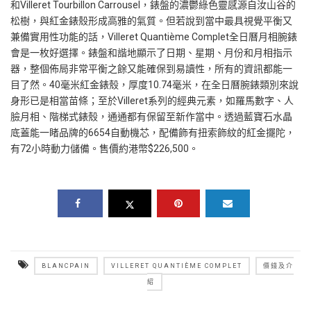
和
Villeret Tourbillon Carrousel
，錶盤的濃鬱綠色靈感源自汝山谷的
松樹，與紅金錶殼形成高雅的氣質。但若說到當中最具視覺平衡又
兼備實用性功能的話，
Villeret Quantième Complet
全日曆月相腕錶
會是一枚好選擇。錶盤和諧地顯示了日期、星期、月份和月相指示
器，整個佈局非常平衡之餘又能確保到易讀性，所有的資訊都能一
目了然。
40
毫米紅金錶殼，厚度
10.74
毫米，在全日曆腕錶類別來說
身形已是相當苗條；至於
Villeret
系列的經典元素，如羅馬數字、人
臉月相、階梯式錶殼，通通都有保留至新作當中。透過藍寶石水晶
底蓋能一睹品牌的
6654
自動機芯，配備飾有扭索飾紋的紅金擺陀，
有
72
小時動力儲備。售價約港幣
$226
,
500
。
BLANCPAIN
VILLERET QUANTIÈME COMPLET
價錢及介
紹