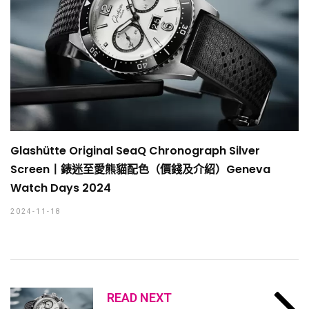
Glashütte Original SeaQ Chronograph Silver
Screen丨錶迷至愛熊貓配色（價錢及介紹）Geneva
Watch Days 2024
2024-11-18
READ NEXT