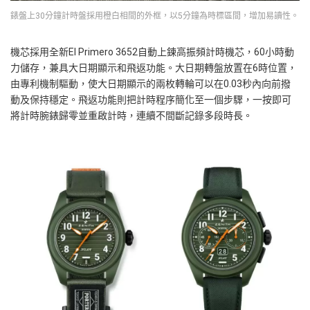
錶盤上30分鐘計時盤採用橙白相間的外框，以5分鐘為時標區間，增加易讀性。
機芯採用全新El Primero 3652自動上鍊高振頻計時機芯，60小時動
力儲存，兼具大日期顯示和飛返功能。大日期轉盤放置在6時位置，
由專利機制驅動，使大日期顯示的兩枚轉輪可以在0.03秒內向前撥
動及保持穩定。飛返功能則把計時程序簡化至一個步驟，一按即可
將計時腕錶歸零並重啟計時，連續不間斷記錄多段時長。