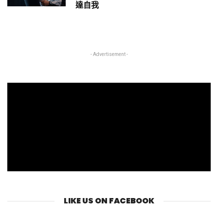
達自我
- Advertisement -
LIKE US ON FACEBOOK