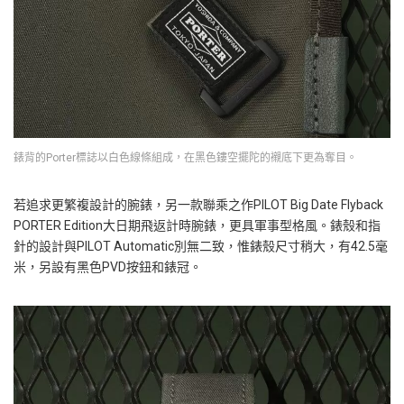
錶背的Porter標誌以白色線條組成，在黑色鏤空擺陀的襯底下更為奪目。
若追求更繁複設計的腕錶，另一款聯乘之作PILOT Big Date Flyback
PORTER Edition大日期飛返計時腕錶，更具軍事型格風。錶殼和指
針的設計與PILOT Automatic別無二致，惟錶殼尺寸稍大，有42.5毫
米，另設有黑色PVD按鈕和錶冠。