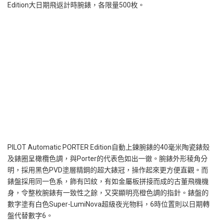
Edition大日期飛返計時腕錶，各限量500枚。
PILOT Automatic PORTER Edition自動上鍊腕錶的40毫米陶瓷錶殼
及錶圈呈橄欖色調，與Porter的代表色如出一徹。腕錶外形稜角分
明，採用黑色PVD塗層精鋼的超大錶冠，操作起來更方便直觀。而
錶盤採用同一色系，飾有凹紋，有如金屬板拼接而成的古董飛機機
身，令整枚腕錶有一致性之餘，又突顯明亮橙色調的指針。錶盤的
數字塗有白色Super-LumiNova超級夜光物料，6時位置則以日期轉
盤代替數字6。