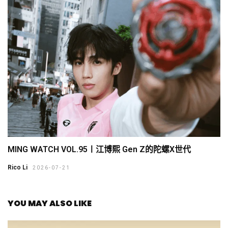
MING WATCH VOL.95〡江博熙 Gen Z的陀螺X世代
Rico Li
2026-07-21
YOU MAY ALSO LIKE