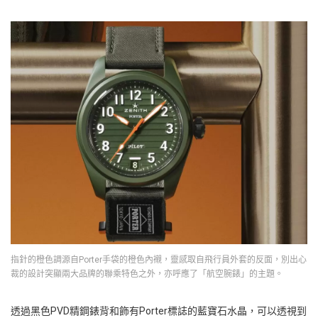
指針的橙色調源自Porter手袋的橙色內襯，靈感取自飛行員外套的反面，別出心
裁的設計突顯兩大品牌的聯乘特色之外，亦呼應了「航空腕錶」的主題。
透過黑色PVD精鋼錶背和飾有Porter標誌的藍寶石水晶，可以透視到