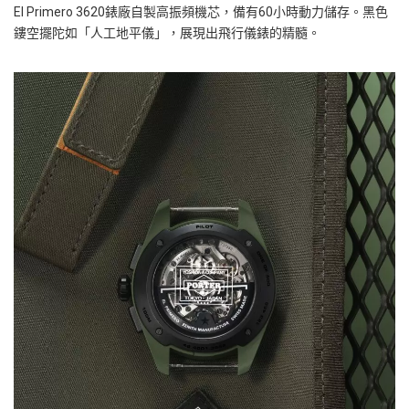
El Primero 3620錶廠自製高振頻機芯，備有60小時動力儲存。黑色
鏤空擺陀如「人工地平儀」，展現出飛行儀錶的精髓。