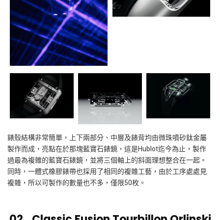
錶殼結構非常簡單，上下兩部分、中層及錶背均由微珠噴砂鈦金屬
製作而成，亮點在於那塊藍寶石錶鏡，這是
Hublot
迄今為止，製作
過最為複雜的藍寶石錶鏡，並將三個軸上的斜面理想整合在一起。
同時，一體式橡膠錶帶也採用了相同的複雜工藝，由於工序處處見
複雜，所以可製作的數量也不多，僅限
50
枚。
02_Classic Fusion
Tourbillon Orlinski