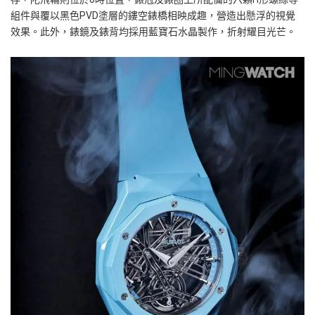
組件與覆以黑色
PVD
塗層的鏤空錶橋相映成趣，營造出懸浮的視覺
效果。此外，錶鏡及錶背均採用藍寶石水晶製作，折射耀目光芒。