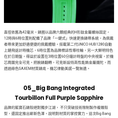
直徑依舊為
42
毫米，錶圈以品牌六顆經典的
H
形鈦金屬螺絲固定，
12
時與
6
時位置則配備了品牌「一鍵式」快速更換錶帶系統，為佩戴
者帶來更加舒適便捷的佩戴體驗。搭載第二代
UNICO HUB1280
自動
上鏈飛返計時機芯，
6
時位置為品牌標誌性導柱輪，另一大鮮明特色
在於日期盤，得益於設置在
3
時位置
60
分鐘計時盤的中央視窗，於機
芯周圍完全可見。把腕錶翻轉，可見新設特高性能鎢金屬擺陀，而
透過綠色
SAXEM
材質錶底，機芯律動美感一覽無遺。
05_Big Bang
Integrated
Tourbillon
Full Purple Sapphire
品牌的藍寶石錶殼絕對獨步江湖， 不只突破技術限制製作複雜殼
型，還固定推出嶄新色澤，說明對材質的掌控實力。這次
Big Bang