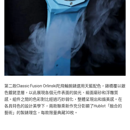
第二款
Classic Fusion Orlinski
陀飛輪腕錶
選用天藍配色，錶橋覆以銀
色鍍銠塗層，以此展現各個元件表面的拋光、緞面磨砂和浮雕質
感。組件之間的色彩對比經過巧妙弱化，整體呈現出和諧美感。在
各具特色的設計美學下，兩款聯乘新作充分彰顯了
Hublot
「融合的
藝術」的製錶理念，每款限量典藏
30
枚。