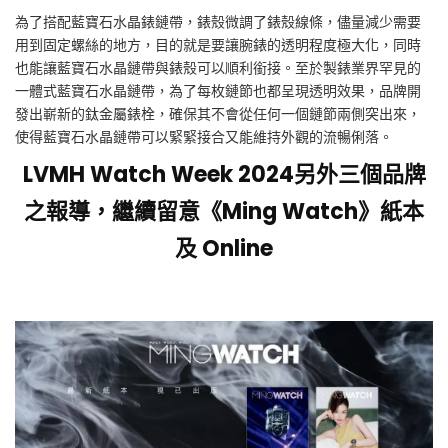
為了搭配藍寶石水晶錶鏈帶，錶殼微調了錶殼線條，儘量減少需要
用到固定螺絲的地方，目的就是要讓腕錶的透明程度極大化，同時
也能讓藍寶石水晶鏈帶與錶殼可以順利銜接。至於製錶業界罕見的
一體式藍寶石水晶鏈帶，為了每枚鏈節也都呈現透明效果，品牌開
發出嶄新的鈦金屬錶栓，確保其不會從任何一個鏈節兩側突出來，
使得藍寶石水晶鏈帶可以緊緊接合又能維持外觀的流暢俐落。
LVMH Watch Week 2024
另外三個品牌
之報導，
繼續留意《Ming Watch》紙本
及 Online