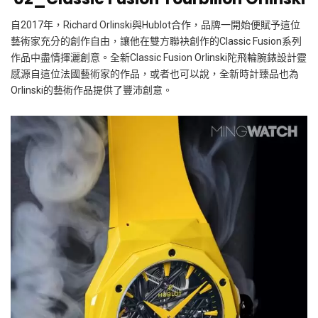
自
2017
年，
Richard Orlinski
與
Hublot
合作，品牌一開始便賦予這位
藝術家充分的創作自由，讓他在雙方聯袂創作的
Classic Fusion
系列
作品中盡情揮灑創意。全新
Classic Fusion Orlinski
陀飛輪腕錶設計靈
感源自這位法國藝術家的作品，或者也可以說，全新時計臻品也為
Orlinski
的藝術作品提供了豐沛創意。