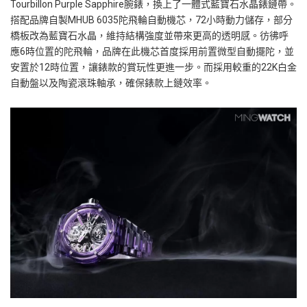
Tourbillon Purple Sapphire
腕錶，換上了一體式藍寶石水晶錶鏈帶。
搭配品牌自製
MHUB 6035
陀飛輪自動機芯，
72
小時動力儲存，部分
橋板改為藍寶石水晶，維持結構強度並帶來更高的透明感。彷彿呼
應
6
時位置的陀飛輪，品牌在此機芯首度採用前置微型自動擺陀，並
安置於
12
時位置，讓錶款的賞玩性更進一步。而採用較重的
22K
白金
自動盤以及陶瓷滾珠軸承，確保錶款上鏈效率。