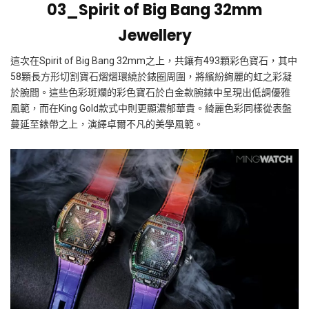
03_Spirit of Big Bang
32mm
Jewellery
這次在
Spirit of Big Bang 32mm
之上，共鑲有
493
顆彩色寶石，其中
58
顆長方形切割寶石熠熠環繞於錶圈周圍，將繽紛絢麗的虹之彩凝
於腕間。這些色彩斑斕的彩色寶石於白金款腕錶中呈現出低調優雅
風範，而在
King Gold
款式中則更顯濃郁華貴。綺麗色彩同樣從表盤
蔓延至錶帶之上，演繹卓爾不凡的美學風範。