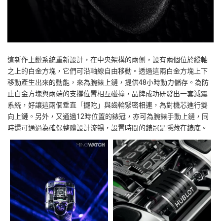
這新作上鏈系統重新設計，在中央架構的兩側，設有兩個位於縱軸
之上的白金方塊，它們可沿軸線自由移動。透過這兩白金方塊上下
移動產生出來的動能，來為腕錶上鏈，提供
48
小時動力儲存。為防
止白金方塊與兩端的支撐位置相互碰撞，品牌成功研發出一套減震
系統，好讓這兩個垂直「擺陀」與齒輪緊密相連，為對機芯進行雙
向上鏈。另外，又通過
12
時位置的錶冠，亦可為腕錶手動上鏈，同
時還可通過為確保整體設計流暢，設置時間的錶冠是隱藏在錶底。