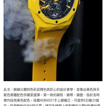
此次，腕錶以獨特色彩詮釋別具匠心的設計美學，並推出黃色與天
藍色兩種配色供藏家選擇。第一款的錶殼、錶帶、錶圈、指針及時
標均採用黃色配色，搭載
HUB6021
手上鏈機芯，可提供
5
日動力儲
存，陀飛輪則位於
6
時位置，錶冠及錶圈上所配備的六顆
H
形螺絲等