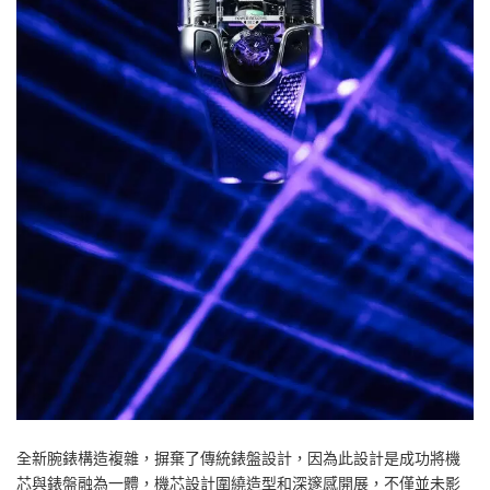
全新腕錶構造複雜，摒棄了傳統錶盤設計，因為此設計是成功將機
芯與錶盤融為一體，機芯設計圍繞造型和深邃感開展，不僅並未影