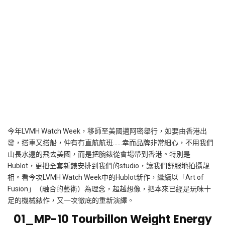
今年
LVMH Watch Week
，移師至美國邁阿密舉行，如要由香港出
發，搭車又搭船，仲有冇直航航班……幸而品牌非常細心，不用我們
山長水遠的飛去美國，而是把腕錶從會場帶到香港。特別是
Hublot
，更把全套新錶安排到我們的
studio
，讓我們舒服地拍攝靚
相。看今次
LVMH Watch Week
中的
Hublot
新作，繼續以「
Art of
Fusion
」（融合的藝術）為理念，超越想像，把本來已經是玩味十
足的機械錶作，又一次徹底的重新演繹。
01_MP-10 Tourbillon
Weight Energy