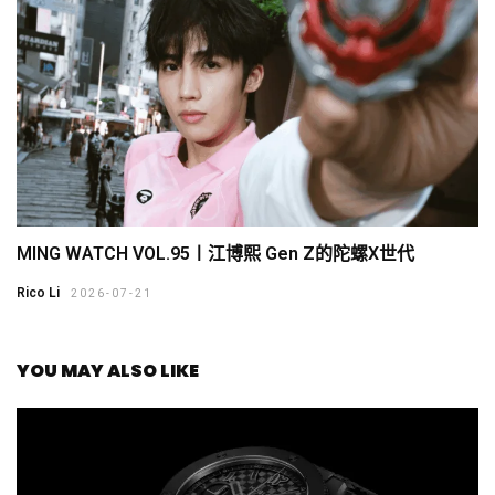
MING WATCH VOL.95〡江博熙 Gen Z的陀螺X世代
Rico Li
2026-07-21
YOU MAY ALSO LIKE