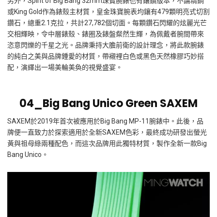
另外，
Spirit of Big Bang 32mm
珠寶腕錶也有鑲鑽版本，不論精鋼
或
King Gold
作為錶殼主材質，皇金珠寶腕表均鑲有
479
顆明亮式切割
鑽石，總重
2.1
克拉，共計
27,782
個切面。每顆鑽石閃耀的炫麗光芒
交相輝映，令中層錶殼、錶圈及錶盤粲然生輝，為佩戴者腕間帶來
恣意閃爍的千星之光。品牌秉持大膽前衛的設計理念，將此款腕錶
的純白之美與品牌鍾愛的材質，帶襯裡白色或黑色天然橡膠巧妙搭
配，演繹出一場美輪美奐的視覺盛宴。
04_Big Bang Unico
Green SAXEM
SAXEM
於
2019
年首次被應用於
Big Bang MP-11
腕錶中。此後，品
牌便一直致力於探索適用於全新
SAXEM
色彩，最終成功研發出螢光
黃與祖母綠兩種配色，而這次品牌用此獨特材質，製作全新一款
Big
Bang Unico
。