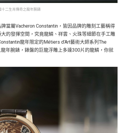
odiac中國十二生肖傳奇之龍年腕錶
acheron Constantin，皆因品牌的雕刻工藝稱得
極大的發揮空間，究竟龍鱗、祥雲、火珠等細節在手工雕
antin龍年限定的Métiers d’Art藝術大師系列The
十二生肖傳奇之龍年腕錶，錶盤的巨龍浮雕上多達300片的龍鱗，你就