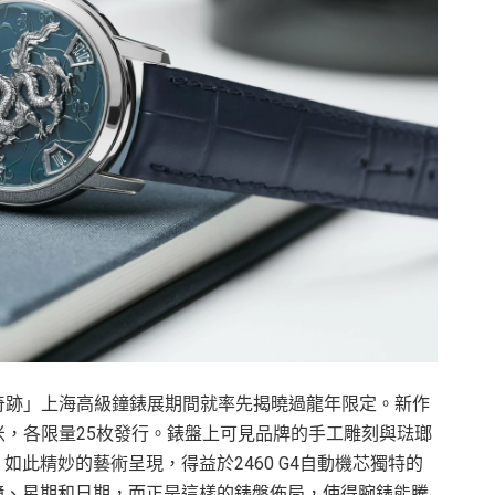
ers鐘錶與奇跡」上海高級鐘錶展期間就率先揭曉過龍年限定。新作
0毫米，各限量25枚發行。錶盤上可見品牌的手工雕刻與琺瑯
此精妙的藝術呈現，得益於2460 G4自動機芯獨特的
鐘、星期和日期，而正是這樣的錶盤佈局，使得腕錶能騰