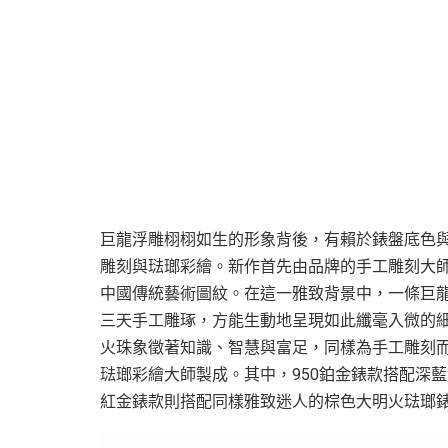
巨龍浮雕栩栩如生的形象背後，有賴於錶盤底色
雕刻與琺瑯彩繪。新作首先由品牌的手工雕刻大
中國傳統藝術圖紋。在這一雅致背景中，一條巨
三天手工雕琢，方能生動地呈現如此纖毫入微的細
火珠象徵著知識、智慧與富足，同樣為手工雕刻
琺瑯彩繪大師製成。其中，950鉑金錶款搭配深
紅金錶款則搭配同樣雅致迷人的棕色大明火琺瑯