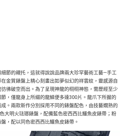
與細節的襯托，這就得說說品牌兩大珍罕藝術工藝—手工
師在金質錶盤上精心刻畫出如夢似幻的祥雲紋，靈感源自
龍彷彿破空而出。為了呈現神龍的栩栩神態，需歷經至少
節，僅龍身上所綴的龍鱗便多達300片。龍爪下所握的
而成。兩款新作分別採用不同的錶盤配色，由技藝嫺熟的
藍色大明火琺瑯錶盤，配備藍色密西西比鱷魚皮錶帶；粉
錶盤，配以同色密西西比鱷魚皮錶帶。