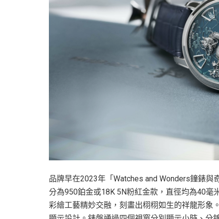
品牌早在2023年「Watches and Wond
分為950鉑金或18K 5N粉紅金款，直徑均為4
彩繪工藝精妙交融，刻畫出栩栩如生的祥龍形象。如
顯示設計。錶盤通過四個視窗分別顯示小時、分