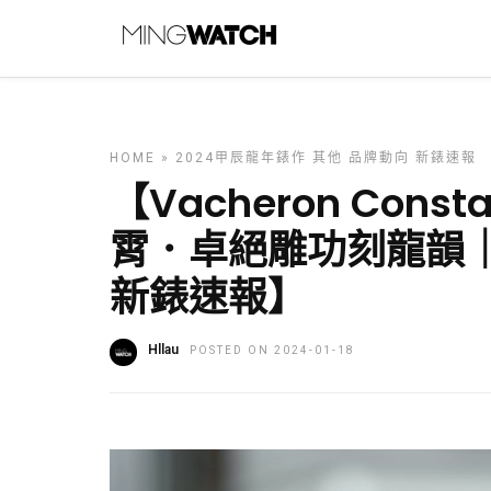
HOME
»
2024甲辰龍年錶作
其他
品牌動向
新錶速報
【Vacheron Con
霄．卓絕雕功刻龍韻
新錶速報】
Hllau
POSTED ON 2024-01-18