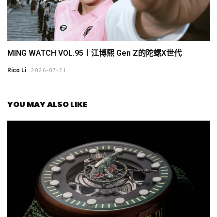
MING WATCH VOL.95〡江博熙 Gen Z的陀螺X世代
Rico Li
2026-07-21
YOU MAY ALSO LIKE