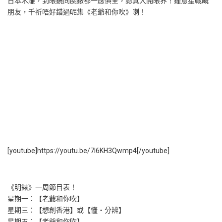
日本木雕，到眼鏡同腕錶都一應俱全，認真大開眼界！鍾意星戰嘅
朋友，千祈唔好錯過呢集《老爺和你吹》喇！
[youtube]https://youtu.be/7l6KH3Qwmp4[/youtube]
《明錶》一周節目表！
星期一：【老爺和你吹】
星期三：【想創香港】或【懂‧分辨】
星期五：【老爺和你吹】