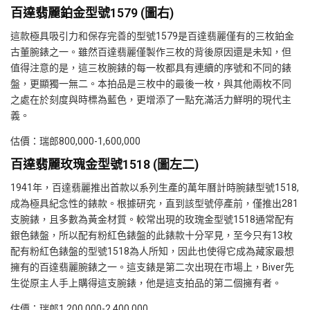
百達翡麗鉑金型號1579 (圖右)
這款極具吸引力和保存完善的型號1579是百達翡麗僅有的三枚鉑金
古董腕錶之一。雖然百達翡麗僅製作三枚的背後原因還是未知，但
值得注意的是，這三枚腕錶的每一枚都具有連續的序號和不同的錶
盤，更顯獨一無二。本拍品是三枚中的最後一枚，與其他兩枚不同
之處在於刻度與時標為藍色，更增添了一點充滿活力鮮明的現代主
義。
估價：瑞郎800,000-1,600,000
百達翡麗玫瑰金型號1518 (圖左二)
1941年，百達翡麗推出首款以系列生產的萬年曆計時腕錶型號1518,
成為極具紀念性的錶款。根據研究，直到該型號停產前，僅推出281
支腕錶，且多數為黃金材質。較常出現的玫瑰金型號1518通常配有
銀色錶盤，所以配有粉紅色錶盤的此錶款十分罕見，至今只有13枚
配有粉紅色錶盤的型號1518為人所知，因此也使得它成為藏家最想
擁有的百達翡麗腕錶之一。這支錶是第二次出現在市場上，Biver先
生從原主人手上購得這支腕錶，他是這支拍品的第二個擁有者。
估價：瑞郎1,200,000-2,400,000