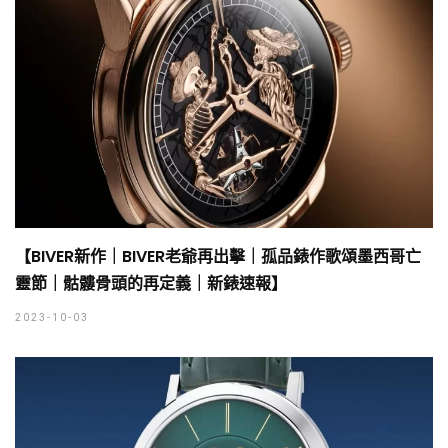
【BIVER新作｜BIVER老爺再出擊｜孤品錶作歌頌墨西哥亡
靈節｜骷髏骨頭的再定義｜新錶速報】
2023-10-03