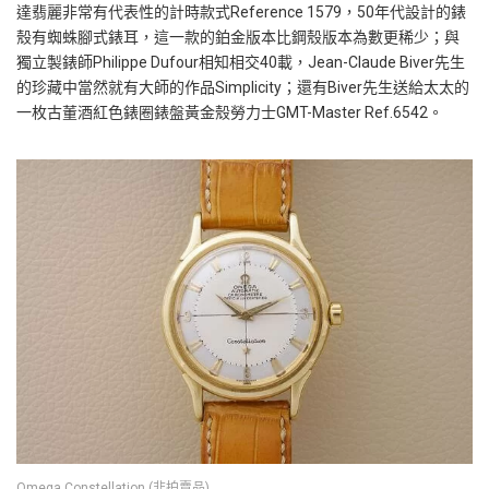
達翡麗非常有代表性的計時款式Reference 1579，50年代設計的錶
殼有蜘蛛腳式錶耳，這一款的鉑金版本比鋼殼版本為數更稀少；與
獨立製錶師Philippe Dufour相知相交40載，Jean-Claude Biver先生
的珍藏中當然就有大師的作品Simplicity；還有Biver先生送給太太的
一枚古董酒紅色錶圈錶盤黃金殼勞力士GMT-Master Ref.6542。
Omega Constellation (非拍賣品)