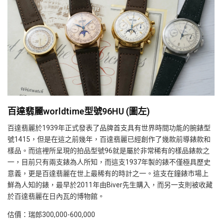
百達翡麗worldtime型號96HU (圖左)
百達翡麗於1939年正式發表了品牌首支具有世界時間功能的腕錶型
號1415，但是在這之前幾年，百達翡麗已經創作了幾款前導錶款和
樣品。而這裡所呈現的拍品型號96就是屬於非常稀有的樣品錶款之
一，目前只有兩支錶為人所知，而這支1937年製的錶不僅極具歷史
意義，更是百達翡麗在世上最稀有的時計之一。這支在鐘錶市場上
鮮為人知的錶，最早於2011年由Biver先生購入，而另一支則被收藏
於百達翡麗在日內瓦的博物館。
估價：瑞郎300,000-600,000