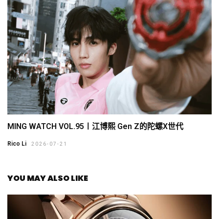
MING WATCH VOL.95〡江博熙 Gen Z的陀螺X世代
Rico Li
2026-07-21
YOU MAY ALSO LIKE