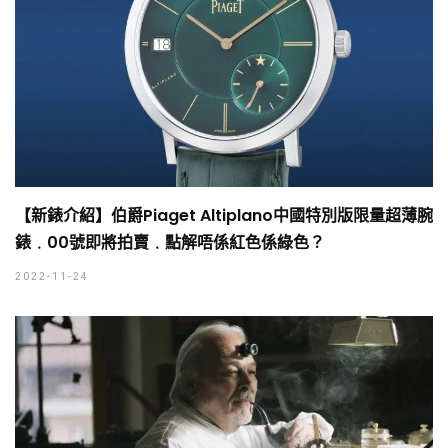
【新錶介紹】伯爵Piaget Altiplano中國特別版限量超薄腕
錶﹒00號即將拍賣﹒點解唔係紅色係綠色？
2022-11-24