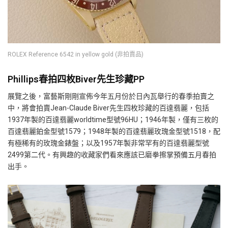
ROLEX Reference 6542 in yellow gold (非拍賣品)
Phillips春拍四枚Biver先生珍藏PP
展覽之後，富藝斯剛剛宣佈今年五月份於日內瓦舉行的春季拍賣之
中，將會拍賣Jean-Claude Biver先生四枚珍藏的百達翡麗，包括
1937年製的百達翡麗worldtime型號96HU；1946年製，僅有三枚的
百達翡麗鉑金型號1579；1948年製的百達翡麗玫瑰金型號1518，配
有極稀有的玫瑰金錶盤；以及1957年製非常罕有的百達翡麗型號
2499第二代。有興趣的收藏家們看來應該已磨拳擦掌預備五月春拍
出手。