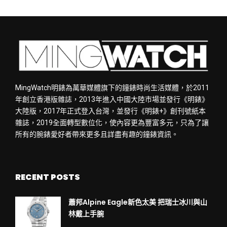
MingWatch明錶為萬華媒體旗下的鐘錶時尚生活媒體，於2011
年創立香港版雜誌，2013年進入中國大陸市場並發行《明錶》
大陸版，2017年正式登入台灣，並發行《明錶+》創刊號紙本
雜誌，2019全面轉型數位化，使內容更為豐富多元，只為了讓
所有的腕錶愛好者帶來更多且詳盡有趣的鐘錶資訊。
RECENT POSTS
蕭邦Alpine Eagle新色太美 把瑞士冰川與山
林戴上手腕