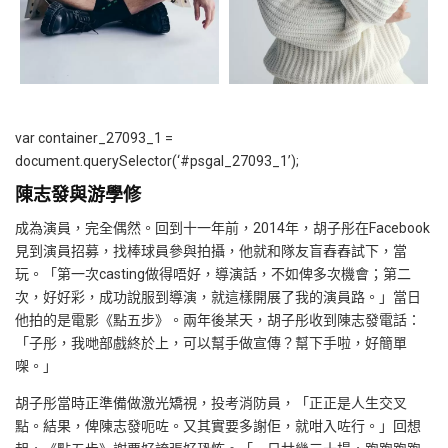
var container_27093_1 =
document.querySelector(‘#psgal_27093_1’);
陳志發與游學修
成為演員，完全偶然。回到十一年前，2014年，胡子彤在Facebook
見到演員招募，找棒球員參與拍攝，他就和隊友盲舂舂試下，當
玩。「第一次casting做得唔好，導演話，不如俾多次機會；第二
次，好好彩，成功說服到導演，就這樣開展了我的演員路。」當日
他拍的是電影《點五步》。兩年後某天，胡子彤收到陳志發電話：
「子彤，我哋部戲終於上，可以幫手做宣傳？幫下手啦，好簡單
㗎。」
胡子彤當時正準備做激光矯視，投考消防員，「正正是人生交叉
點。結果，俾陳志發呃咗。又其實要多謝佢，就咁入咗行。」回想