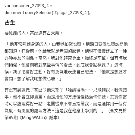
var container_27093_4 =
document.querySelector(‘#psgal_27093_4’);
古生
要感謝的人，當然還有古天樂。
「 他非常照顧身邊的人，由我哋拍緊乜嘢，到聽日要做乜嘢訪問他
都知道。在從前，他給我就是老闆的感覺，到現在慢慢建立了一種
亦師亦友的關係。當然，我對他非常尊重，始終是前輩，但有時我
們傾偈，他會問我對某些事情的看法，到底我會點樣諗？」這時
候，胡子彤會好主動，好有勇氣地表達自己想法。「他就是想聽才
會問，想了解我哋想做乜嘢。」
有沒有試過做了甚麼令他失望？「唔講得喎⋯⋯只能夠說，我做錯
事，他不會立即責罵，而是用他的方法慢慢話返俾你聽，其實你當
時可以處理得好一點。老闆從來不會直接鬧我，而是選擇用一個有
氣度、有風度的處理方法。這是我在他身上學到的。」（全文見於
第89期《Ming WAtch》紙本）