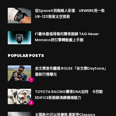
從SpaceX到蜘蛛人彩蛋 URWERK用一枚
UR-120致敬太空探索
F1暑休最值得看的賽車腕錶 TAG Heuer
Monaco把引擎轉動搬上手腕
POPULAR POSTS
余文樂宣布離婚 ROLEX「余文樂Daytona」
最新行情曝光
1
TOYOTA RACING賽車DNA加持 卡西歐
EDIFICE新腕錶演繹機械魅力
2
太陽能也可以很優雅 康斯登Classics