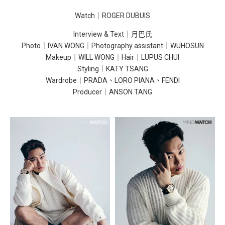
Watch｜ROGER DUBUIS
Interview & Text｜月巴氏
Photo｜IVAN WONG｜Photography assistant｜WUHOSUN
Makeup｜WILL WONG｜Hair｜LUPUS CHUI
Styling｜KATY TSANG
Wardrobe｜PRADA、LORO PIANA、FENDI
Producer｜ANSON TANG