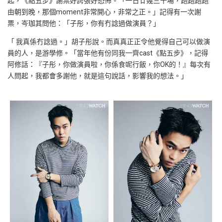
起，《點五步》謝票好誇張好恐怖。「一日廿幾三十場，跑跑跑跑
由朝到晚，那個moment非常開心，非常之正。」記得有一次謝
票，岑珈其問他：「子彤，你有冇諗過做演員？」
「 我真係冇諗過。」胡子彤說。而真真正正令他覺得自己可以做演
員的人，是游學修。「當年他有份同我一齊cast《點五步》，記得
阿修話：『子彤，你做演員啦，你係食呢行飯，你OK的！』每次有
人問起，我都會多謝他，就是這句說話，影響我的想法。」