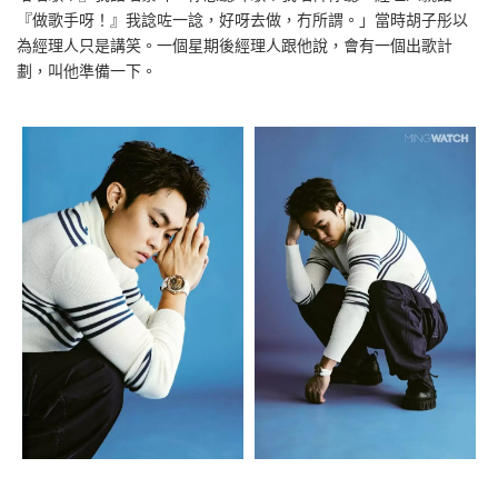
『做歌手呀！』我諗咗一諗，好呀去做，冇所謂。」當時胡子彤以
為經理人只是講笑。一個星期後經理人跟他說，會有一個出歌計
劃，叫他準備一下。