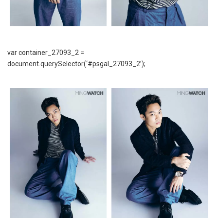
var container_27093_2 =
document.querySelector(‘#psgal_27093_2’);