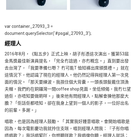
var container_27093_3 =
document.querySelector(‘#psgal_27093_3’);
經理人
2016年8月，《點五步》正式上映，胡子彤憑這次演出，獲第53屆
金馬獎最佳新演員提名，「完全冇諗過，亦冇概念。」直到要出發
去台灣了，「我要準備乜嘢？ 冇可能T 恤短褲出席頒獎禮。」就在
這情況下，他認識了現在的經理人。他仍然記得與經理人第一次見
面的情況。「那天要練波，我孭住個大背囊，一頭長頭髮戴住頂漁
夫帽。我們約在銅鑼灣一間coffee shop見面，坐低傾偈，我冇乜望
過佢，亦唔知要做啲咩。」後來他有問經理人，點解會揀他那麼大
膽？「佢話佢都唔知，卻在我身上望到一個人的影子，一位好出名
的前輩。多謝。」
唱歌，也是因為經理人鼓勵。「 其實我好鍾意唱歌。會開始唱歌是
因為，每次電影慶功我就拎住支咪，唱到經理人問我：『子彤你唱
唔唱歌？』我話唱緊吖，你想聽咩歌？我唱俾你聽，經理人就話：