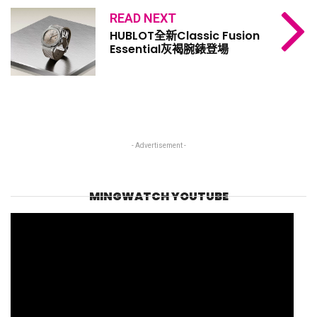
READ NEXT
HUBLOT全新Classic Fusion
Essential灰褐腕錶登場
- Advertisement -
MINGWATCH YOUTUBE