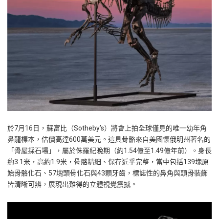
於7月16日，蘇富比（Sotheby’s）將會上拍全球僅見的唯一幼年角
鼻龍標本，估價高達600萬美元。這具骨骼來自美國懷俄明州著名的
「骨屋採石場」，屬於侏羅紀晚期（約1.54億至1.49億年前）。身長
約3.1米，高約1.9米，骨骼精細、保存近乎完整，當中包括139塊原
始骨骼化石、57塊頭骨化石與43顆牙齒，標誌性的鼻角與頭骨裝飾
皆清晰可辨，展現出難得的立體視覺震撼。