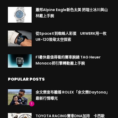
蕭邦Alpine Eagle新色太美 把瑞士冰川與山
林戴上手腕
從SpaceX到蜘蛛人彩蛋 URWERK用一枚
UR-120致敬太空探索
F1暑休最值得看的賽車腕錶 TAG Heuer
Monaco把引擎轉動搬上手腕
POPULAR POSTS
余文樂宣布離婚 ROLEX「余文樂Daytona」
最新行情曝光
1
TOYOTA RACING賽車DNA加持 卡西歐