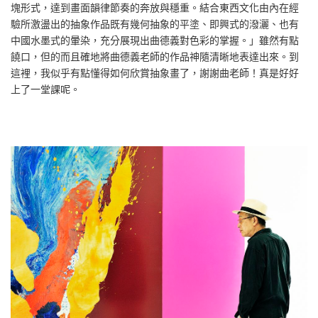
塊形式，達到畫面韻律節奏的奔放與穩重。結合東西文化由內在經
驗所激盪出的抽象作品既有幾何抽象的平塗、即興式的潑灑、也有
中國水墨式的暈染，充分展現出曲德義對色彩的掌握。」雖然有點
饒口，但的而且確地將曲德義老師的作品神隨清晰地表達出來。到
這裡，我似乎有點懂得如何欣賞抽象畫了，謝謝曲老師！真是好好
上了一堂課呢。