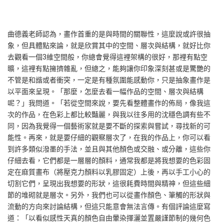
曲德義老師認為，畫作首重的是與時間的關聯性，這麼說或許很抽
象，但具體點來論，就是欣賞其中的空間、層次與結構，就好比你
去觀看一個3維空間般，你總會覺得這裡架構的很好，那裡有點空
曠，這裡有點擁擠雜亂，但總之，能夠讓你印象深刻甚或是驚艷的
不管是和諧或者衝突，一定是有種氛圍能感動你，只是抽象畫作是
以平面來呈現。「那麼，怎麼去看一幅作品的空間、層次與結構
呢？」我問道。「若從空間來說，要先看整體畫作的佈局，像我這
次的作品，在色彩上都比較豔麗，與我以往多用的沈穩色調有些不
同，因為我覺得一個藝術家就是要不斷的探索與嘗試，尋找新的可
能性。再來，就是要仔細的觀察層次了，在我的作品上，你可以看
到許多類似潑墨的手法，並且與其他顏色或交融、或分離，這些你
仔細去看，它們都是一層層的顏料，通常我都是將我想要的色彩固
定在麻質畫布（將壓克力顏料以乳膠固定）上後，再以手工小心的
切割它們，呈現出我想要的形狀，這很耗費時間與精神，但這些細
節的堆砌就是層次。另外，我們也可以從畫作顏色、筆觸的形狀與
流動的方向來討論結構，但這只能意會無法言傳。有個評論這麼寫
道：「以看似感性天真的顏色自由暈染揮灑並置嚴謹節制的幾何色