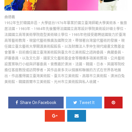
曲德義
1952年生於韓國井邑，大學返台1976年畢業於國立臺灣師範大學美術系，後旅
居法國，1983年、1984年先後獲得法國國立高等設計學院美術設計碩士學位、
法國國立高等美術學院造型美術碩士學位。1985年他接受邀聘返國致力於臺灣
高等藝術教育、現當代藝術推廣及國際交流，帶領著台灣當代藝術的發展。現
任國立臺北藝術大學關渡美術館館長，以及財團法人李仲生現代繪畫文教基金
會董事。目前擔任國立臺灣美術館與臺北市立美術館之諮詢委員、典藏委員、
評審委員，以及文化部、國家文化藝術基金會等機構多項美術獎項、公共藝術
設置案執行小組與評審委員。曾應邀於澳洲、法國、韓國、日本、英國等院校
擔任客座教授或訪問學者。其作品曾多次以個展和聯展的方式在世界各地展
出，作品獲得國立臺灣美術館、臺北市立美術館、高雄市立美術館、澳洲白兔
美術館、韓國首爾市立美術館、光州市立美術館與私人收藏。
Share On Facebook
Tweet It