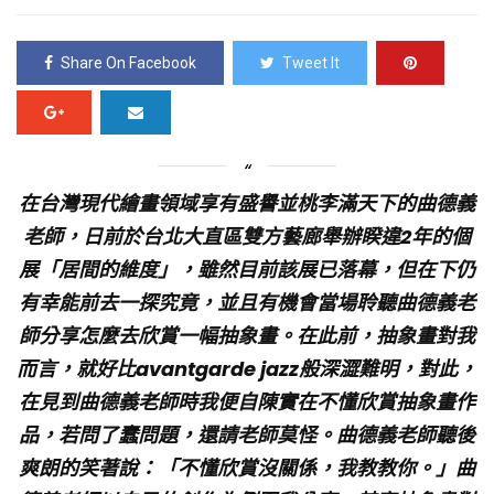
Share On Facebook
Tweet It
在台灣現代繪畫領域享有盛譽並桃李滿天下的曲德義
老師，日前於台北大直區雙方藝廊舉辦睽違2年的個
展「居間的維度」，雖然目前該展已落幕，但在下仍
有幸能前去一探究竟，並且有機會當場聆聽曲德義老
師分享怎麼去欣賞一幅抽象畫。在此前，抽象畫對我
而言，就好比avantgarde jazz般深澀難明，對此，
在見到曲德義老師時我便自陳實在不懂欣賞抽象畫作
品，若問了蠢問題，還請老師莫怪。曲德義老師聽後
爽朗的笑著說：「不懂欣賞沒關係，我教教你。」曲