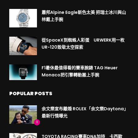
蕭邦Alpine Eagle新色太美 把瑞士冰川與山
林戴上手腕
從SpaceX到蜘蛛人彩蛋 URWERK用一枚
UR-120致敬太空探索
F1暑休最值得看的賽車腕錶 TAG Heuer
Monaco把引擎轉動搬上手腕
POPULAR POSTS
余文樂宣布離婚 ROLEX「余文樂Daytona」
最新行情曝光
1
TOYOTA RACING賽車DNA加持 卡西歐