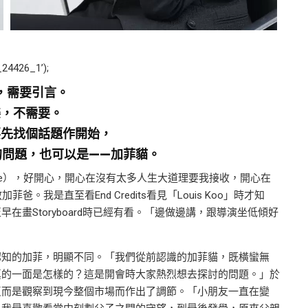
_24426_1’);
，需要引言。
樂，不需要。
要先找個話題作開始，
的問題，也可以是
——
加菲貓。
 Movie），好開心，開心在沒有太多人生大道理要我接收，開心在
爸。我是直至看End Credits看見「Louis Koo」時才知
畫Storyboard時已經有看。「邊做邊講，跟導演坐低傾好
認知的加菲，明顯不同。「我們從前認識的加菲貓，既橫蠻無
真的一面是怎樣的？這是開會時大家熱烈想去探討的問題。」於
反而是觀察到現今整個市場而作出了調節。「小朋友一直在變