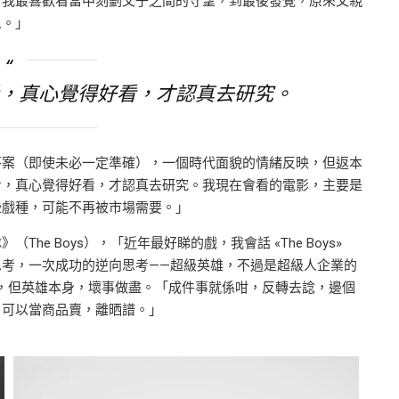
，我最喜歡看當中刻劃父子之間的守望，到最後發覺，原來父親
人。」
，真心覺得好看，才認真去研究。
答案（即使未必一定準確），一個時代面貌的情緒反映，但返本
看，真心覺得好看，才認真去研究。我現在會看的電影，主要是
些戲種，可能不再被市場需要。」
e Boys），「近年最好睇的戲，我會話 «The Boys»
考，一次成功的逆向思考——超級英雄，不過是超級人企業的
商品，但英雄本身，壞事做盡。「成件事就係咁，反轉去諗，邊個
，可以當商品賣，離晒譜。」