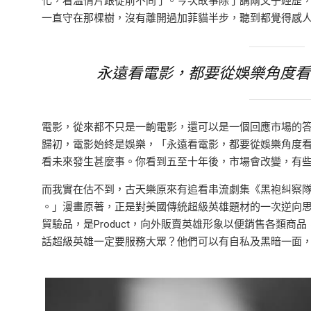
化，看溫情片跟從前不同了。今次故事除了講兩父子經歷
一直守在那棵樹，沒有離開過加菲貓半步，聽到都覺得感
永遠看電影，都要從娛樂角度看
電影，從來都不只是一齣電影，還可以是一個回應市場的
歸初，電影始終是娛樂，「永遠看電影，都要從娛樂角度
看未來發生甚麼事。你看到五至十年後，市場會改變，有
而我實在估不到，古天樂原來有追看串流劇集《黑袍糾察隊》（Th
。」漫畫原著，正是對美國傳統超級英雄題材的一次逆向思
貿驗品，是Product，向外販賣英雄形象以便銷售各類
話超級英雄一定要服務大眾？他們可以有自私及黑暗一面