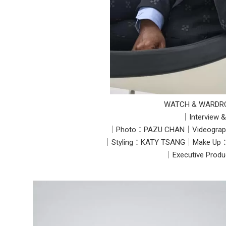
WATCH & WARDRO
｜Intervie
｜Photo：PAZU CHAN｜Videograp
｜Styling：KATY TSANG｜Make U
｜Executive Pro