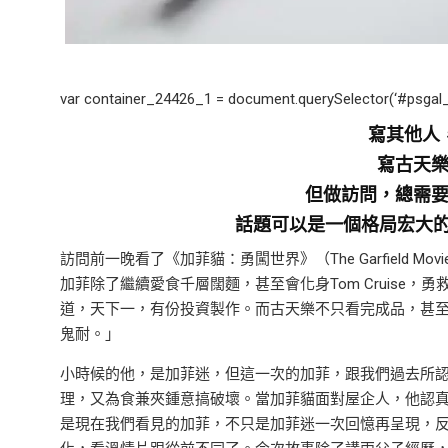
var container_24426_1 = document.querySelector(‘#psgal
寫其他人
寫古天
但做訪問，總需
話題可以是一個格局宏大
訪問前一晚看了《加菲貓：勇闖世界》（The Garfield
加菲除了繼續愛食千層闊麵，甚至會化身Tom Cruise，勇救加菲
道，天下一，有份投資製作。而古天樂不只看完成品，甚至早在
鬼耐。」
小時候的他，是加菲迷，但這一次的加菲，跟我們過去所
理，又為食兼夾鍾意搞破壞。當加菲貓面對屋企人，他認
是現在我們看見的加菲，不只是加菲迷一次回憶再呈現，