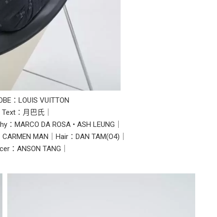
BE：LOUIS VUITTON‭
w & Text：月巴氏｜
hy：MARCO DA ROSA • ASH LEUNG｜
p：CARMEN MAN｜Hair：DAN TAM(O4)｜
ducer：ANSON TANG｜