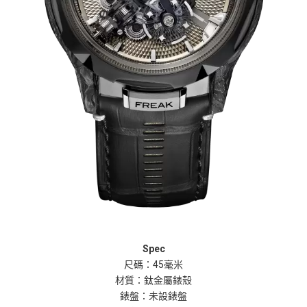
Spec
尺碼：
45
毫米
材質：鈦金屬錶殼
錶盤：未設錶盤