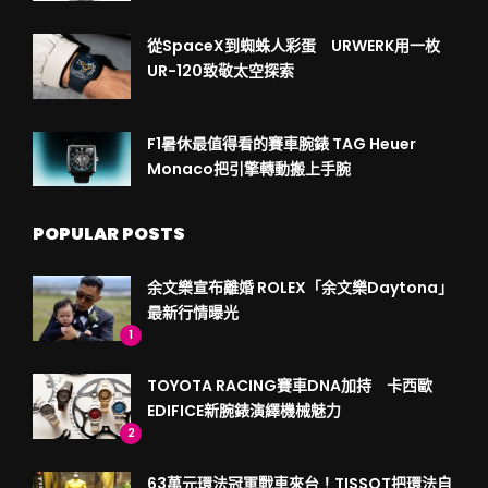
從SpaceX到蜘蛛人彩蛋 URWERK用一枚
UR-120致敬太空探索
F1暑休最值得看的賽車腕錶 TAG Heuer
Monaco把引擎轉動搬上手腕
POPULAR POSTS
余文樂宣布離婚 ROLEX「余文樂Daytona」
最新行情曝光
1
TOYOTA RACING賽車DNA加持 卡西歐
EDIFICE新腕錶演繹機械魅力
2
63萬元環法冠軍戰車來台！TISSOT把環法自