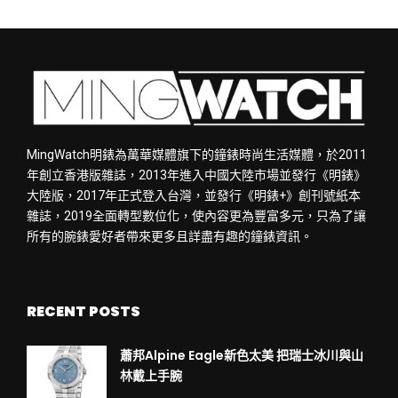
MingWatch明錶為萬華媒體旗下的鐘錶時尚生活媒體，於2011
年創立香港版雜誌，2013年進入中國大陸市場並發行《明錶》
大陸版，2017年正式登入台灣，並發行《明錶+》創刊號紙本
雜誌，2019全面轉型數位化，使內容更為豐富多元，只為了讓
所有的腕錶愛好者帶來更多且詳盡有趣的鐘錶資訊。
RECENT POSTS
蕭邦Alpine Eagle新色太美 把瑞士冰川與山
林戴上手腕