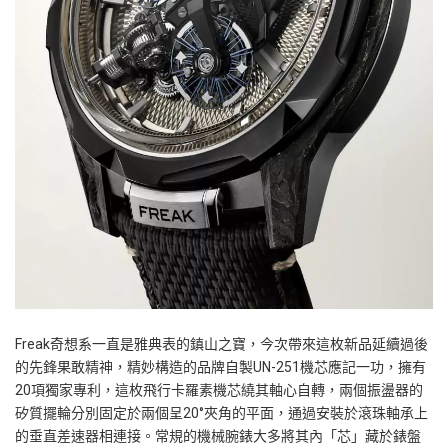
Freak
奇想系一直是雅典表的鎮山之寶，今次帶來這枚新品延續過後
的先鋒果敢精神，精妙構造的品牌自製
UN-251
機芯應記一功，擁有
20
項獨家專利，這枚飛行卡羅素機芯繞其軸心自轉，兩個振盪器的
矽質擺輪分別固定於兩個呈
20°
夾角的平面，通過安裝於滾珠軸承上
的垂直差速器相連接。常規的機械腕錶大多將其內「芯」藏於錶盤