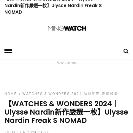
Nardin新作嚴選一枚】Ulysse Nardin Freak S
NOMAD
- Advertisement -
HOME
»
WATCHES & WONDERS 2024
品牌動向
專題故事
【WATCHES & WONDERS 2024｜
Ulysse Nardin新作嚴選一枚】Ulysse
Nardin Freak S NOMAD
POSTED ON 2024-04-22