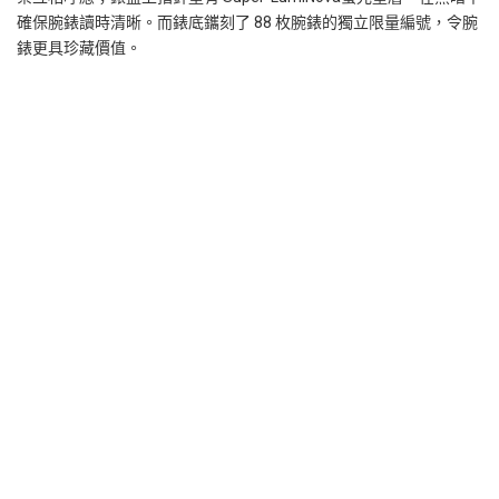
確保腕錶讀時清晰。而錶底鑴刻了 88 枚腕錶的獨立限量編號，令腕
錶更具珍藏價值。