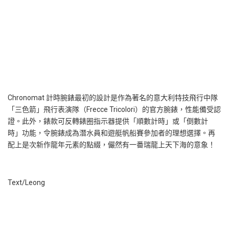
Chronomat 計時腕錶最初的設計是作為著名的意大利特技飛行中隊
「三色箭」飛行表演隊（Frecce Tricolori）的官方腕錶，性能備受認
證。此外，錶款可反轉錶圈指示器提供「順數計時」或「倒數計
時」功能，令腕錶成為潛水員和遊艇帆船賽參加者的理想選擇。再
配上是次新作龍年元素的點綴，儼然有一番瑞龍上天下海的意象！
Text/Leong