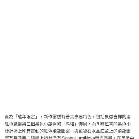
貴為「龍年限定」，新作當然有著其專屬特色，包括象徵吉祥的酒
紅色錶盤與三個黑色小錶盤的「熊貓」佈局，而 9 時位置的黑色小
秒針盤上印有靈動的紅色飛龍圖案，與藍寶石水晶底蓋上的飛龍圖
案互相呼應；錶盤上指針塗有 Super-LumiNova螢光塗層，在黑暗中