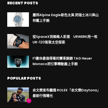
RECENT POSTS
蕭邦Alpine Eagle新色太美 把瑞士冰川與山
林戴上手腕
從SpaceX到蜘蛛人彩蛋 URWERK用一枚
UR-120致敬太空探索
F1暑休最值得看的賽車腕錶 TAG Heuer
Monaco把引擎轉動搬上手腕
POPULAR POSTS
余文樂宣布離婚 ROLEX「余文樂Daytona」
最新行情曝光
1