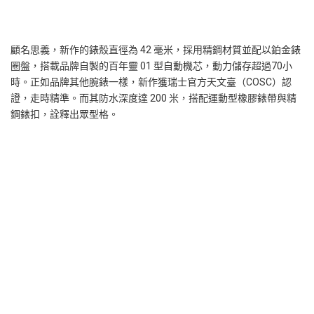
顧名思義，新作的錶殼直徑為 42 毫米，採用精鋼材質並配以鉑金錶
圈盤，搭載品牌自製的百年靈 01 型自動機芯，動力儲存超過70小
時。正如品牌其他腕錶一樣，新作獲瑞士官方天文臺（COSC）認
證，走時精準。而其防水深度達 200 米，搭配運動型橡膠錶帶與精
鋼錶扣，詮釋出眾型格。