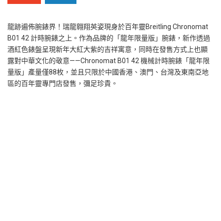
龍跡遍佈腕錶界！瑞龍翱翔英姿現身於百年靈Breitling Chronomat
B01 42 計時腕錶之上。作為品牌的「龍年限量版」腕錶，新作透過
酒紅色錶盤呈現新年大紅大紫的吉祥寓意，同時在發售方式上也顯
露對中華文化的敬意——Chronomat B01 42 機械計時腕錶「龍年限
量版」產量僅88枚，並且只限於中國香港、澳門、台灣及東南亞地
區的百年靈專門店發售，彌足珍貴。