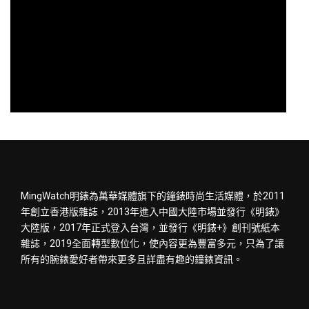
MingWatch明錶為萬華媒體旗下的鐘錶時尚生活媒體，於2011
年創立香港版雜誌，2013年進入中國大陸市場並發行《明錶》
大陸版，2017年正式登入台灣，並發行《明錶+》創刊號紙本
雜誌，2019全面轉型數位化，使內容更為豐富多元，只為了讓
所有的腕錶愛好者帶來更多且詳盡有趣的鐘錶資訊。