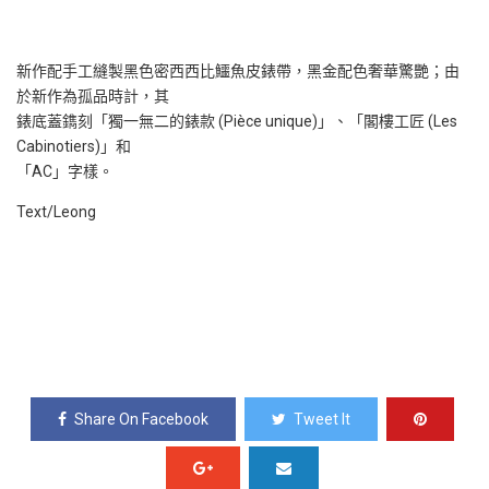
新作配手工縫製黑色密西西比鱷魚皮錶帶，黑金配色奢華驚艷；由
於新作為孤品時計，其
錶底蓋鐫刻「獨一無二的錶款 (Pièce unique)」、「閣樓工匠 (Les
Cabinotiers)」和
「AC」字樣。
Text/Leong
Share On Facebook
Tweet It