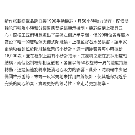
新作搭載搭載品牌自製1990手動機芯，具58小時動力儲存，配備雙
軸陀飛輪及小時和分鐘暫態雙逆跳顯示機制。機芯結構上獨具匠
心，閣樓工匠們特意騰出了錶盤左側近半空間，僅於9時位置專屬地
安設了唯一的雙軸渾天儀式陀飛輪，上覆藍寶石水晶拱窗，讓用家
更清晰看到位於陀飛輪框架的小秒針。這一調節裝置每小時振動
18,000次，並在框架上設有小秒針指示。其獨特之處在於採用雙軸
結構，兩個鋁制框架相互嵌套，各自以每60秒旋轉一周的速度持續
轉動，通過恒速旋轉來抵消地心吸力的影響。此外，陀飛輪中央配
備圓柱形游絲，末端一反常規地未採用曲線設計，使其能保持近乎
完美的同心節奏，實現更好的等時性，令走時更加精準。