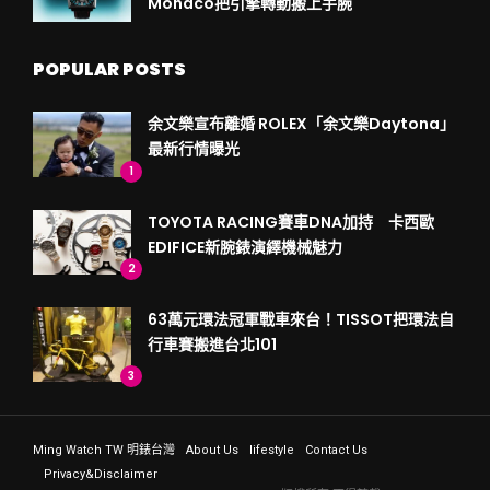
Monaco把引擎轉動搬上手腕
POPULAR POSTS
余文樂宣布離婚 ROLEX「余文樂Daytona」
最新行情曝光
1
TOYOTA RACING賽車DNA加持 卡西歐
EDIFICE新腕錶演繹機械魅力
2
63萬元環法冠軍戰車來台！TISSOT把環法自
行車賽搬進台北101
3
Ming Watch TW 明錶台灣
About Us
lifestyle
Contact Us
Privacy&Disclaimer