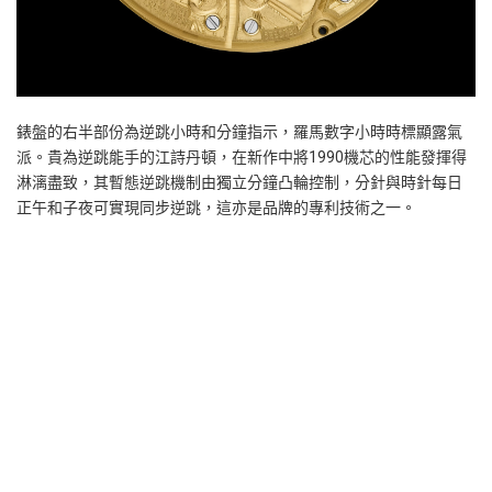
錶盤的右半部份為逆跳小時和分鐘指示，羅馬數字小時時標顯露氣
派。貴為逆跳能手的江詩丹頓，在新作中將1990機芯的性能發揮得
淋漓盡致，其暫態逆跳機制由獨立分鐘凸輪控制，分針與時針每日
正午和子夜可實現同步逆跳，這亦是品牌的專利技術之一。