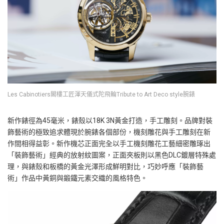
Les Cabinotiers閣樓工匠渾天儀式陀飛輪Tribute to Art Deco style腕錶
新作錶徑為45毫米，錶殼以18K 3N黃金打造，手工雕刻。品牌對裝
飾藝術的極致追求體現於腕錶各個部份，機刻雕花與手工雕刻在新
作間相得益彰。新作機芯正面完全以手工機刻雕花工藝細密雕琢出
「裝飾藝術」經典的放射紋圖案，正面夾板則以黑色DLC鍍層特殊處
理，與錶殼和板橋的黃金光澤形成鮮明對比，巧妙呼應「裝飾藝
術」作品中黃銅與鍛鐵元素交織的風格特色。