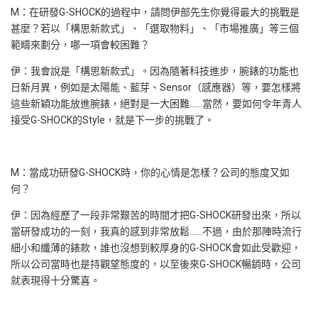
M：在研發G-SHOCK的過程中，請問伊部先生你覺得最大的挑戰是
甚麼？若以「構思新款式」、「選取物料」、「市場推廣」等三個
範疇來劃分，哪一項會較困難？
伊：我會說是「構思新款式」。因為隨著科技進步，腕錶的功能也
日新月異，例如是太陽能、藍芽、Sensor（感應器）等，要怎樣將
這些新穎功能放進腕錶，絕對是一大困難……當然，要如何令年青人
接受G-SHOCK的Style，就是下一步的挑戰了。
M：當成功研發G-SHOCK時，你的心情是怎樣？公司的態度又如
何？
伊：因為經歷了一段非常艱苦的時間才把G-SHOCK研發出來，所以
當研發成功的一刻，我真的感到非常放鬆……不過，由於那陣時流行
細小和纖薄的錶款，誰也沒想到較厚身的G-SHOCK會如此受歡迎，
所以公司當時也是持觀望態度的，以至後來G-SHOCK暢銷時，公司
就表現得十分驚喜。