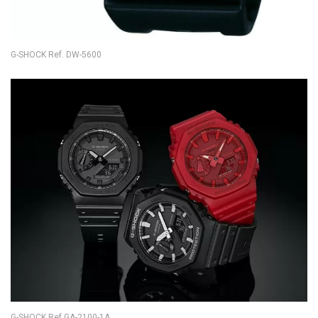
G-SHOCK Ref. DW-5600
G-SHOCK Ref.GA-2100-1A