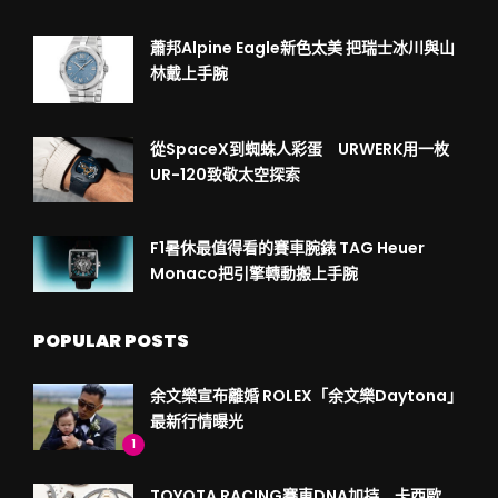
蕭邦Alpine Eagle新色太美 把瑞士冰川與山
林戴上手腕
從SpaceX到蜘蛛人彩蛋 URWERK用一枚
UR-120致敬太空探索
F1暑休最值得看的賽車腕錶 TAG Heuer
Monaco把引擎轉動搬上手腕
POPULAR POSTS
余文樂宣布離婚 ROLEX「余文樂Daytona」
最新行情曝光
1
TOYOTA RACING賽車DNA加持 卡西歐