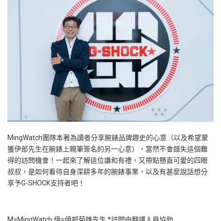
MingWatch團隊本著為讀者分享腕錶品牌趣史的心意（以及希望蒙
獲伊部先生在腕錶上親筆簽名的另一心意），當然不會錯失這個難
得的訪問機會！一起來了解這位謙和有禮，又帶點戇直可愛的四眼
叔叔，是如何看待自身深耕多年的腕錶事業，以及有甚麼說話想分
享予G-SHOCK支持者吧！
M=MingWatch 伊=伊部菊雄先生 *訪問由翻譯人員協助