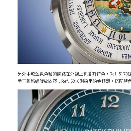
另外兩款藍色色軸的腕錶在外觀上也各有特色，Ref. 5178
手工雕飾螺旋紋圖案；Ref. 5316則採用鉑金錶殼，搭