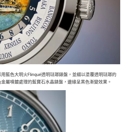
採用藍色大明火Flinqué透明琺瑯錶盤，並綴以塗覆透明琺瑯的
配藍色金屬噴鍍處理的藍寶石水晶錶盤，邊緣呈黑色漸變效果。