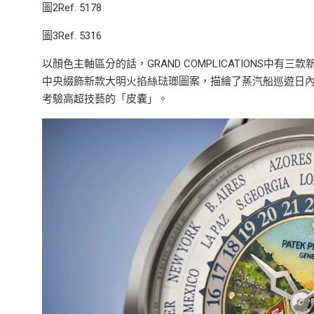
圖2Ref. 5178
圖3Ref. 5316
以顏色主軸區分的話，GRAND COMPLICATIONS中有三
中央綴飾新款大明火掐絲琺瑯圖案，描繪了蒸汽船巡遊日
考驗高超技藝的「皮囊」。