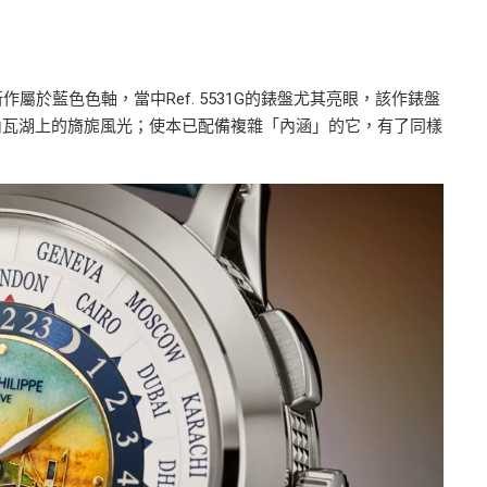
款新作屬於藍色色軸，當中Ref.
5531G的
錶盤尤其亮眼，該作錶盤
內瓦湖上的旖旎風光；使本已配備複雜「內涵」的它，有了同樣