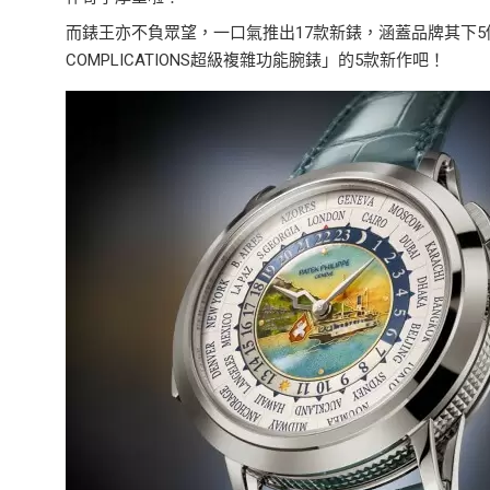
而錶王亦不負眾望，一口氣推出17款新錶，涵蓋品牌其下5
COMPLICATIONS超級複雜功能腕錶」的5款新作吧！