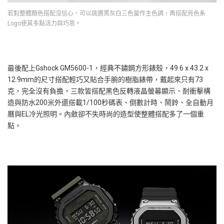
若對整體顏色搭配沒信心，可以挑選黑灰白三色當作主色調，再搭配亮色系
Logo使其多點活力與巧思。
最後配上Gshock GM5600-1，經典不鏽鋼方形錶殼，49.6 x 43.2 x
12.9mm的尺寸搭配輕巧又貼合手腕的樹脂錶帶，戴起來只有73
克，完全沒有負擔，三款皆搭配黑色反轉液晶螢幕顯示、耐衝擊構
造與防水200米外還搭載1/100秒碼表、倒數計時、鬧鈴、全自動月
曆與EL冷光照明。內斂卻不失時尚的造型使整體搭配多了一個重
點。