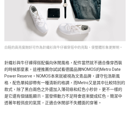
白鞋的高亮度剛好可作為針織衫與牛仔褲穿搭中的亮點，使整體形象更鮮明。
針織衫與牛仔褲得搭配偏向休閒風格，配件當然就不適合像穿西裝
的時候那麼素，這裡推薦你試試看德國品牌NOMOS的Metro Date
Power Reserve。NOMOS本來就被視為文青品牌，謹守包浩斯風
格，配色單純卻帶有一種清新的格調，而Metro又是其中比較特別的
款式，除了黑白兩色之外還加入薄荷綠和紅色小秒針，更不一樣的
是它還有個儲能顯示，當發條動力不足時會逐漸變成紅色，簡潔中
透著年輕俏皮的氣質，正適合休閒卻不失體面的穿著。