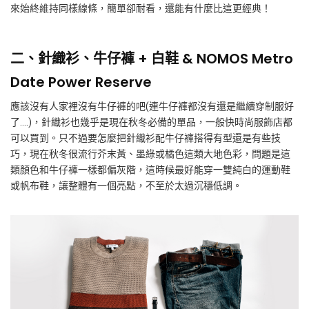
來始終維持同樣線條，簡單卻耐看，還能有什麼比這更經典！
二、針織衫、牛仔褲 + 白鞋 & NOMOS Metro
Date Power Reserve
應該沒有人家裡沒有牛仔褲的吧(連牛仔褲都沒有還是繼續穿制服好
了….)，針織衫也幾乎是現在秋冬必備的單品，一般快時尚服飾店都
可以買到。只不過要怎麼把針織衫配牛仔褲搭得有型還是有些技
巧，現在秋冬很流行芥末黃、墨綠或橘色這類大地色彩，問題是這
類顏色和牛仔褲一樣都偏灰階，這時候最好能穿一雙純白的運動鞋
或帆布鞋，讓整體有一個亮點，不至於太過沉穩低調。