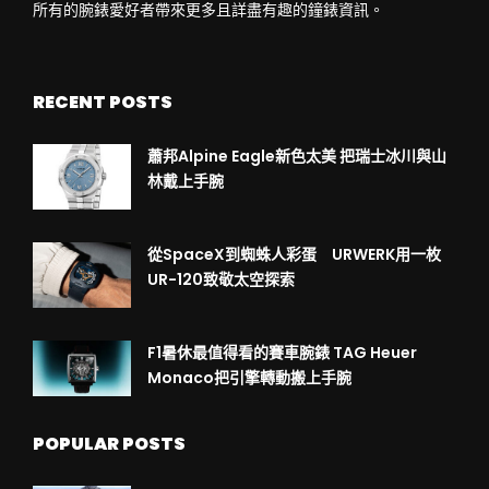
所有的腕錶愛好者帶來更多且詳盡有趣的鐘錶資訊。
RECENT POSTS
蕭邦Alpine Eagle新色太美 把瑞士冰川與山
林戴上手腕
從SpaceX到蜘蛛人彩蛋 URWERK用一枚
UR-120致敬太空探索
F1暑休最值得看的賽車腕錶 TAG Heuer
Monaco把引擎轉動搬上手腕
POPULAR POSTS