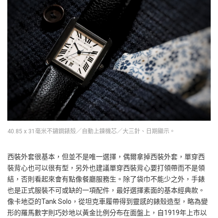
40.85 x 31毫米不鏽鋼錶殼／自動上鍊機芯／大三針、日期顯示。
西裝外套很基本，但並不是唯一選擇，偶爾拿掉西裝外套，單穿西
裝背心也可以很有型，另外也建議單穿西裝背心要打領帶而不是領
結，否則看起來會有點像餐廳服務生。除了袋巾不能少之外，手錶
也是正式服裝不可或缺的一項配件，最好選擇素面的基本經典款。
像卡地亞的Tank Solo，從坦克車履帶得到靈感的錶殼造型，略為變
形的羅馬數字則巧妙地以黃金比例分布在面盤上，自1919年上市以