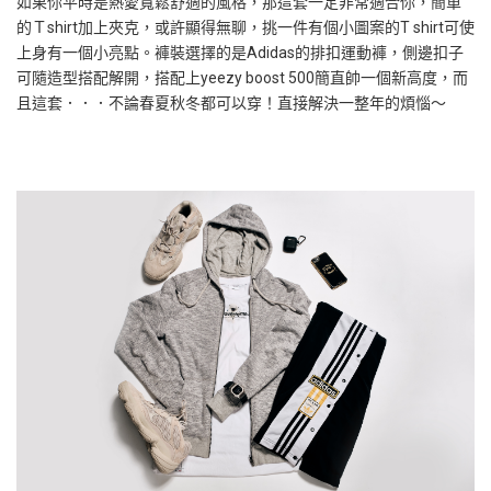
如果你平時是熱愛寬鬆舒適的風格，那這套一定非常適合你，簡單
的Ｔshirt加上夾克，或許顯得無聊，挑一件有個小圖案的T shirt可使
上身有一個小亮點。褲裝選擇的是Adidas的排扣運動褲，側邊扣子
可隨造型搭配解開，搭配上yeezy boost 500簡直帥一個新高度，而
且這套．．．不論春夏秋冬都可以穿！直接解決一整年的煩惱～