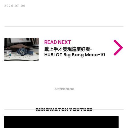
2026-07-06
READ NEXT
戴上手才發現這麼好看-
HUBLOT Big Bang Meca-10
- Advertisement -
MINGWATCH YOUTUBE