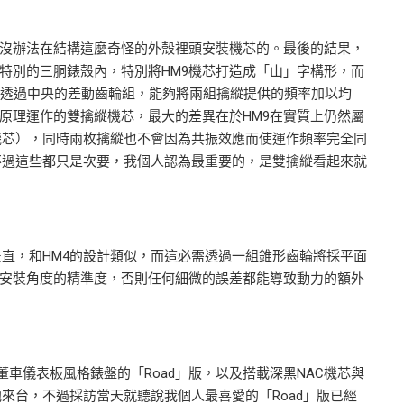
他說沒辦法在結構這麼奇怪的外殼裡頭安裝機芯的。最後的結果，
入特別的三胴錶殼內，特別將HM9機芯打造成「山」字構形，而
，透過中央的差動齒輪組，能夠將兩組擒縱提供的頻率加以均
振原理運作的雙擒縱機芯，最大的差異在於HM9在實質上仍然屬
機芯），同時兩枚擒縱也不會因為共振效應而使運作頻率完全同
不過這些都只是次要，我個人認為最重要的，是雙擒縱看起來就
垂直，和HM4的設計類似，而這必需透過一組錐形齒輪將採平面
意安裝角度的精準度，否則任何細微的誤差都能導致動力的額外
董車儀表板風格錶盤的「Road」版，以及搭載深黑NAC機芯與
他來台，不過採訪當天就聽說我個人最喜愛的「Road」版已經