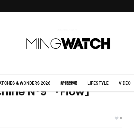
- Advertisement -
ATCHES & WONDERS 2026
新錶速報
LIFESTYLE
VIDEO
chine N°9 「Flow」
0