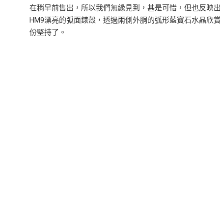
在稍早前售出，所以我們無緣見到，甚是可惜，但也反映出
HM9漂亮的弧面錶殼，透過兩側外胴的弧形藍寶石水晶欣
份堅持了。