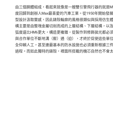
由三個胴體組成，看起來就像是一艘雙引擎飛行器的就是MB&F的Ho
度回歸到創辦人Max最喜愛的汽車工業。從1950年開始發展
型設計汲取靈感，因此錶殼輪廓的風格很類似與採用仿生體
構主要是由整塊金屬切削而成的上層結構、下層結構，以及
弧度遠比HM6更大，構造更複雜，從製作到修飾拋光都必
與合作單位不斷地溝（壓）通（迫），才終於促使這些單位
全仰賴人工，甚至連最基本的防水設施也必須重新根據三件
過程。而如此獨特的錶殼，裡面所搭載的機芯自然也不會