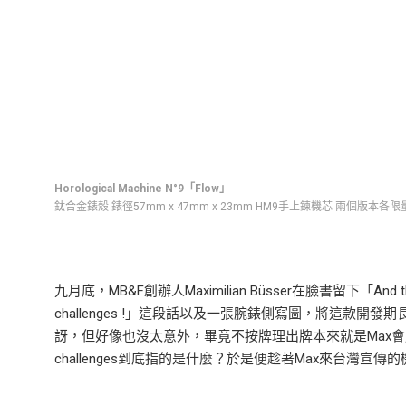
Horological Machine N°9「Flow」
鈦合金錶殼 錶徑57mm x 47mm x 23mm HM9手上鍊機芯 兩個版本各限
九月底，MB&F創辦人Maximilian Büsser在臉書留下「And this happ
challenges !」這段話以及一張腕錶側寫圖，將這款
訝，但好像也沒太意外，畢竟不按牌理出牌本來就是Max會
challenges到底指的是什麼？於是便趁著Max來台灣