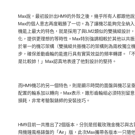
Max說，最初設計出HM9的外殼之後，幾乎所有人都跟
Max的個人意志再度戰勝了一切。為了讓機芯能夠完全納
機能上最大的特色，就是採用了與LM2類似的雙擒縱設計
化，提供更理想的等時性。Max特別強調相較於其他以共
於單一的機芯架構（雙擒縱共振機芯的架構則為兩枚獨立
步，確保差動齒輪的能進行具有實質效益的頻率轉譯。「
是比較帥！」Max認真地表達了他對設計的堅持。
而HM9機芯的另一個特色，則是顯示時間的面盤與機芯呈
配置的輪系加以轉向，Max表示，錐形齒輪組必須特別留
損耗，非常考驗製錶師的安裝技巧。
HM9目前一共推出了2個版本，分別是搭載玫瑰金機芯與古
飛機鐘風格錶盤的「Air」版，此次Max攜帶各版本一只隨