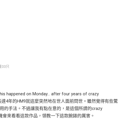
量33只
ened on Monday… after four years of crazy
開發期長達4年的HM9就這麼突然地在世人面前問世。雖然覺得有些驚
用的手法。不過讓我有點在意的，是這個所謂的crazy
宣傳的機會來看看這款作品，領教一下這款腕錶的厲害。