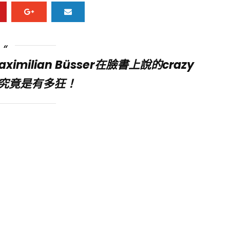
ilian Büsser在臉書上說的crazy
ges究竟是有多狂！