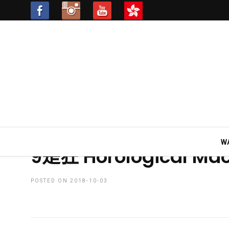
HOME
»
DIALOGUE
LIFESTYLE
新錶速報
W
9是狂 Horological Ma
POSTED ON 2018-10-03