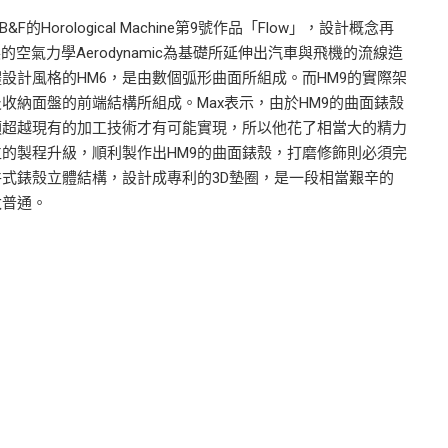
rological Machine第9號作品「Flow」，設計概念再
的空氣力學Aerodynamic為基礎所延伸出汽車與飛機的流線造
設計風格的HM6，是由數個弧形曲面所組成。而HM9的實際架
收納面盤的前端結構所組成。Max表示，由於HM9的曲面錶殼
須超越現有的加工技術才有可能實現，所以他花了相當大的精力
的製程升級，順利製作出HM9的曲面錶殼，打磨修飾則必須完
式錶殼立體結構，設計成專利的3D墊圈，是一段相當艱辛的
太普通。