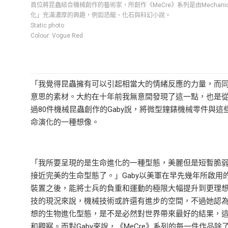
首位將昆蟲結合機械創作的藝術家，所創作《MeCre》系列是由Mechanica
化」充滿濃厚的興趣，例如恐龍、化石與科幻小說。
Static photo
Colour: Vogue Red
「我覺得昆蟲擁有可以引起相當大的情緒反應的力量，而
意思的素材。大約在十年前我無意間發現了這一點，也是從
過80件機械昆蟲創作的Gaby說，將微型鐘錶機械零件與
命演化的一種想像。
「我所要呈現的是生命進化的一種型態，美麗但是短暫脆
接近完美的生命型態了。」Gaby以美軍在早先幾年所啟
裝置之後，能將士兵的負重和運動的極限大幅提升到更理
技的現況來說，機械技術或許還有進步的空間，不過她認
想的生物進化型態，是不是必然對世界帶來最好的結果，
和觀察。而對Gaby來說，《MeCre》系列的每一件作