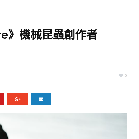
re》機械昆蟲創作者
0