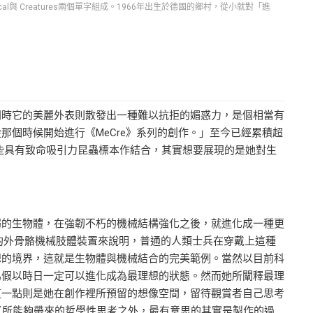
l與 Creatures兩個單字組成。1966年出生於德國的鄉村，從小就對「進
同時它的美麗外表則散發出一種難以抗拒的媚惑力，是個相當有
那個時候開始進行《MeCre》系列的創作。」至今已經累積超
這些具有致命吸引力昆蟲標本作結合，其實想要展現的是她對生
弱的生物體，在強韌不朽的機械結構強化之後，就進化成一種更
用的外骨骼機械肢體裝置來說明，普通的人類士兵在穿戴上這種
想的境界，這就是生物體與機械結合的完美範例。當然以目前科
為假以時日一定可以進化成為最理想的狀態。然而她所闡釋最理
這一點則是她在創作裡所預留的想像空間，留待觀賞者自己思考
品除了所能夠帶來的哲學性思考之外，最有意思的其實是製作的過