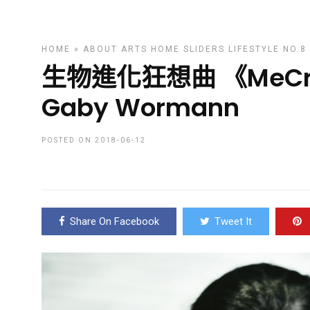
HOME
»
ABOUT ARTS
HOME SLIDERS
LIFESTYLE
NO.8
生物進化狂想曲 《MeC
Gaby Wormann
POSTED ON 2018-06-12
Share On Facebook
Tweet It