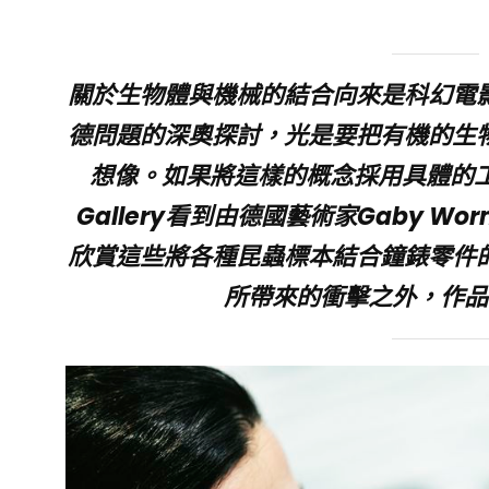
關於生物體與機械的結合向來是科幻電
德問題的深奧探討，光是要把有機的生
想像。如果將這樣的概念採用具體的工藝
Gallery看到由德國藝術家Gaby W
欣賞這些將各種昆蟲標本結合鐘錶零件
所帶來的衝擊之外，作品