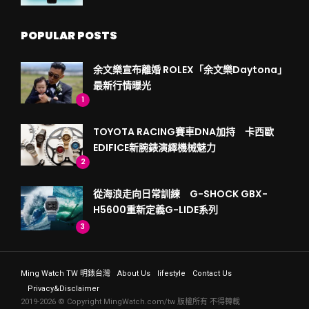
POPULAR POSTS
余文樂宣布離婚 ROLEX「余文樂Daytona」
最新行情曝光
1
TOYOTA RACING賽車DNA加持 卡西歐
EDIFICE新腕錶演繹機械魅力
2
從海浪走向日常訓練 G-SHOCK GBX-
H5600重新定義G-LIDE系列
3
Ming Watch TW 明錶台灣
About Us
lifestyle
Contact Us
Privacy&Disclaimer
2019-2026 © Copyright MingWatch.com/tw 版權所有 不得轉載