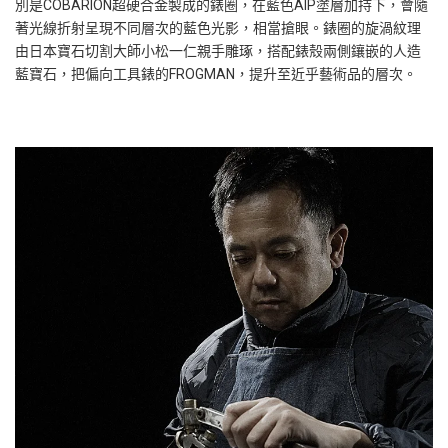
別是COBARION超硬合金製成的錶圈，在藍色AIP塗層加持下，會隨
著光線折射呈現不同層次的藍色光影，相當搶眼。錶圈的旋渦紋理
由日本寶石切割大師小松一仁親手雕琢，搭配錶殼兩側鑲嵌的人造
藍寶石，把偏向工具錶的FROGMAN，提升至近乎藝術品的層次。