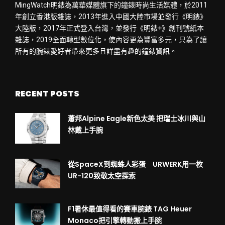
MingWatch明錶為萬華媒體旗下的鐘錶時尚生活媒體，於2011
年創立香港版雜誌，2013年進入中國大陸市場並發行《明錶》
大陸版，2017年正式登入台灣，並發行《明錶+》創刊號紙本
雜誌，2019全面轉型數位化，使內容更為豐富多元，只為了讓
所有的腕錶愛好者帶來更多且詳盡有趣的鐘錶資訊。
RECENT POSTS
蕭邦Alpine Eagle新色太美 把瑞士冰川與山
林戴上手腕
從SpaceX到蜘蛛人彩蛋 URWERK用一枚
UR-120致敬太空探索
F1暑休最值得看的賽車腕錶 TAG Heuer
Monaco把引擎轉動搬上手腕