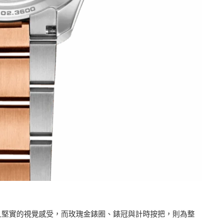
且堅實的視覺感受，而玫瑰金錶圈、錶冠與計時按把，則為整