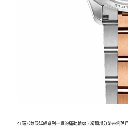
41毫米錶殼延續系列一貫的運動輪廓，精鋼部分帶來俐落