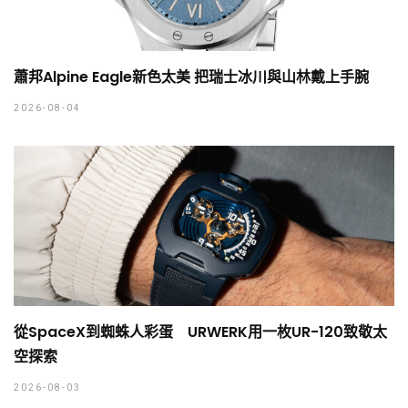
蕭邦Alpine Eagle新色太美 把瑞士冰川與山林戴上手腕
2026-08-04
從SpaceX到蜘蛛人彩蛋 URWERK用一枚UR-120致敬太
空探索
2026-08-03