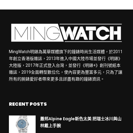
MingWatch明錶為萬華媒體旗下的鐘錶時尚生活媒體，於2011
年創立香港版雜誌，2013年進入中國大陸市場並發行《明錶》
大陸版，2017年正式登入台灣，並發行《明錶+》創刊號紙本
雜誌，2019全面轉型數位化，使內容更為豐富多元，只為了讓
所有的腕錶愛好者帶來更多且詳盡有趣的鐘錶資訊。
RECENT POSTS
蕭邦Alpine Eagle新色太美 把瑞士冰川與山
林戴上手腕