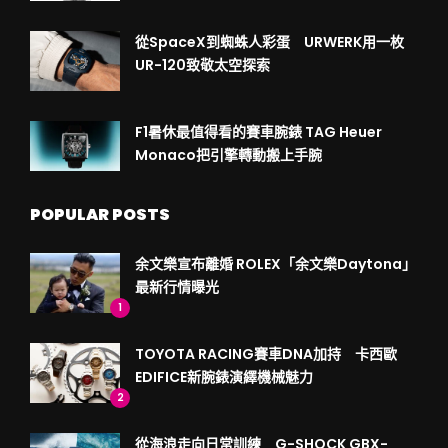
從SpaceX到蜘蛛人彩蛋 URWERK用一枚
UR-120致敬太空探索
F1暑休最值得看的賽車腕錶 TAG Heuer
Monaco把引擎轉動搬上手腕
POPULAR POSTS
余文樂宣布離婚 ROLEX「余文樂Daytona」
最新行情曝光
1
TOYOTA RACING賽車DNA加持 卡西歐
EDIFICE新腕錶演繹機械魅力
2
從海浪走向日常訓練 G-SHOCK GBX-