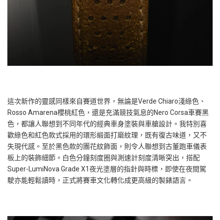
這次新作的靈感同樣來自賽道世界，無論是Verde Chiaro淺綠色、
Rosso Amarena櫻桃紅色，還是充滿競技氣息的Nero Corsa車賽黑
色，都讓人聯想到不同年代的經典車身塗裝與車艙設計。我特別喜
歡綠色和紅色款式採用的環形緞面打磨紋理，既有復古味道，又不
失現代感。至於黑色款的團花紋飾面，則令人聯想到古董跑車儀表
板上的裝飾細節。白色分鐘刻度圈與測速計刻度清晰突出，搭配
Super-LumiNova Grade X1夜光塗層的指針與時標，即使在夜間駕
駛亦能輕鬆讀時，正式將賽車文化轉化成更高級的製錶語言。