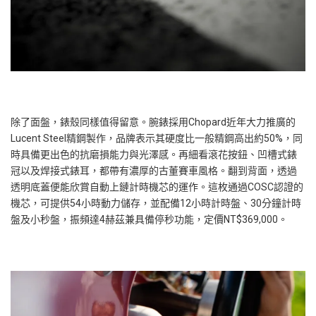
除了面盤，錶殼同樣值得留意。腕錶採用Chopard近年大力推廣的
Lucent Steel精鋼製作，品牌表示其硬度比一般精鋼高出約50%，同
時具備更出色的抗磨損能力與光澤感。再細看滾花按鈕、凹槽式錶
冠以及焊接式錶耳，都帶有濃厚的古董賽車風格。翻到背面，透過
透明底蓋便能欣賞自動上鏈計時機芯的運作。這枚通過COSC認證的
機芯，可提供54小時動力儲存，並配備12小時計時盤、30分鐘計時
盤及小秒盤，振頻達4赫茲兼具備停秒功能，定價NT$369,000。