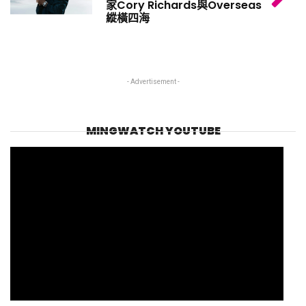
家Cory Richards與Overseas
縱橫四海
- Advertisement -
MINGWATCH YOUTUBE