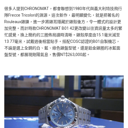
很多人提到CHRONOMAT，都會聯想到1980年代與義大利特技飛行
隊Frecce Tricolori的淵源。這次新作，最明顯變化，就是把著名的
Rouleaux錶鍊，進一步將錶耳隱藏於錶殼後方，令一體式的設計更
加完整。而計時款CHRONOMAT B01 42更改變以往資訊量太多的繁
忙感覺，換上簡約的三圈佈局讀時清晰。錶殼厚度由15.1毫米減至
13.77毫米，試戴過後相當貼手。搭配COSC認證的B01自製機芯，
不論是選上全鋼的白、藍、綠色錶盤型號，還是鉑金錶圈的冰藍面
盤型號，都展現剛陽氣息，售價NT$263,000起。