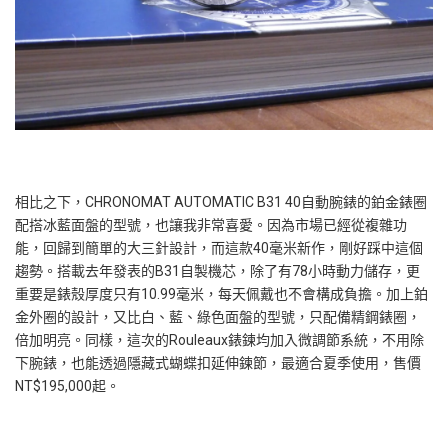
相比之下，CHRONOMAT AUTOMATIC B31 40自動腕錶的鉑金錶圈
配搭冰藍面盤的型號，也讓我非常喜愛。因為市場已經從複雜功
能，回歸到簡單的大三針設計，而這款40毫米新作，剛好踩中這個
趨勢。搭載去年發表的B31自製機芯，除了有78小時動力儲存，更
重要是錶殼厚度只有10.99毫米，每天佩戴也不會構成負擔。加上鉑
金外圈的設計，又比白、藍、綠色面盤的型號，只配備精鋼錶圈，
倍加明亮。同樣，這次的Rouleaux錶鍊均加入微調節系統，不用除
下腕錶，也能透過隱藏式蝴蝶扣延伸鍊節，最適合夏季使用，售價
NT$195,000起。