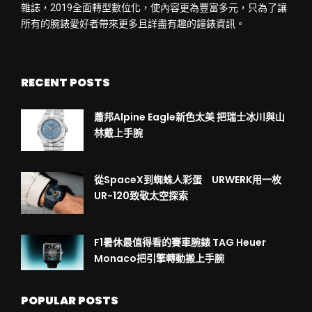
雜誌，2019全面轉型數位化，使內容更為豐富多元，只為了讓
所有的腕錶愛好者帶來更多且詳盡有趣的鐘錶資訊。
RECENT POSTS
蕭邦Alpine Eagle新色太美 把瑞士冰川與山
林戴上手腕
從SpaceX到蜘蛛人彩蛋 URWERK用一枚
UR-120致敬太空探索
F1暑休最值得看的賽車腕錶 TAG Heuer
Monaco把引擎轉動搬上手腕
POPULAR POSTS