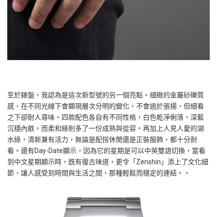
至於錶盤，我認為是這次新型號的另一個亮點。細緻的金屬砂礫質
感，在不同光線下會顯現層次分明的變化，不會過於張揚，但細看
之下卻耐人尋味。四款配色各自有不同性格，白色乾淨俐落，深藍
沉穩內斂，而柔和綠則多了一份成熟與從容。再加上人見人愛的湖
水綠，清新兼有活力，無論是配搭休閒還是正裝服飾，都十分耐
看。還有Day-Date顯示，因為它的星期是可以中英雙語切換，當看
到中文星期顯示時，既有復古味道，更令「Zenshin」添上了文化細
節，讓人感受到時間與生活之間，那種輕鬆而穩定的連結。。