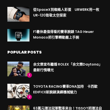
從SpaceX到蜘蛛人彩蛋 URWERK用一枚
UR-120致敬太空探索
F1暑休最值得看的賽車腕錶 TAG Heuer
Monaco把引擎轉動搬上手腕
POPULAR POSTS
余文樂宣布離婚 ROLEX「余文樂Daytona」
最新行情曝光
1
TOYOTA RACING賽車DNA加持 卡西歐
EDIFICE新腕錶演繹機械魅力
2
63萬元環法冠軍戰車來台！TISSOT把環法自