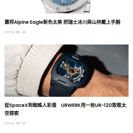
蕭邦Alpine Eagle新色太美 把瑞士冰川與山林戴上手腕
2026-08-04
從SpaceX到蜘蛛人彩蛋 URWERK用一枚UR-120致敬太
空探索
2026-08-03