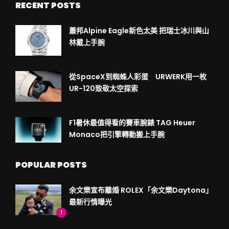
RECENT POSTS
蕭邦Alpine Eagle新色太美 把瑞士冰川與山
林戴上手腕
從SpaceX到蜘蛛人彩蛋 URWERK用一枚
UR-120致敬太空探索
F1暑休最值得看的賽車腕錶 TAG Heuer
Monaco把引擎轉動搬上手腕
POPULAR POSTS
余文樂宣布離婚 ROLEX「余文樂Daytona」
最新行情曝光
1