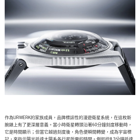
作為URWERK的家族成員，品牌標誌性的漫遊衛星系統，在這枚新
腕錶上有了更深層意義。當小時衛星轉頭沿著60分鐘刻度移動時，
它是時間顯示；但當它越過刻度後，角色便瞬間轉變，成為宇宙標
記，來指示陽光抵達太陽系各行星所需的時間。例如從8.3分鐘抵達