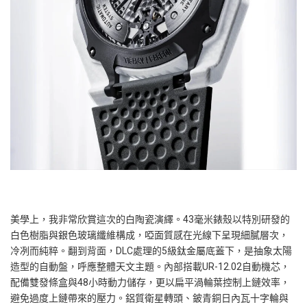
美學上，我非常欣賞這次的白陶瓷演繹。43毫米錶殼以特別研發的
白色樹脂與銀色玻璃纖維構成，啞面質感在光線下呈現細膩層次，
冷冽而純粹。翻到背面，DLC處理的5級鈦金屬底蓋下，是抽象太陽
造型的自動盤，呼應整體天文主題。內部搭載UR-12.02自動機芯，
配備雙發條盒與48小時動力儲存，更以扁平渦輪葉控制上鏈效率，
避免過度上鏈帶來的壓力。鋁質衛星轉頭、鈹青銅日內瓦十字輪與