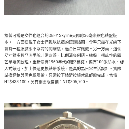
接著可說是女性也適合的DEFY Skyline天際線36毫米銀色錶盤版
本，一方面搭載了女士們難以抗拒的鑲鑽錶圈，令整只錶在光線下
會有一種細膩卻不浮誇的閃耀感，適合日常佩戴。另一方面，這個
尺寸對多數亞洲手腕非常友善，比例清爽俐落。錶盤上標誌性的四
芒星幾何紋理，重新演繹1960年代的雙Z標誌。備有100米防水、旋
入式錶冠，加上快速更換錶帶系統，是真的為日常生活設計。實際
試換鋼鍊與黑色橡膠帶，只需按下錶背按鈕就能輕鬆完成，售價
NT$433,100，另有鋼圈版售價：NT$305,700。