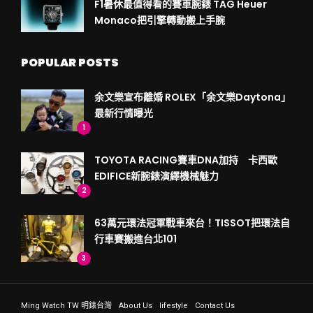
F1暑休最值得看的賽車腕錶 TAG Heuer
Monaco把引擎轉動搬上手腕
POPULAR POSTS
余文樂宣布離婚 ROLEX「余文樂Daytona」
最新行情曝光
1
TOYOTA RACING賽車DNA加持 卡西歐
EDIFICE新腕錶演繹機械魅力
2
63萬元環法冠軍戰車來台！TISSOT把環法自
行車賽搬進台北101
3
Ming Watch TW 明錶台灣
About Us
lifestyle
Contact Us