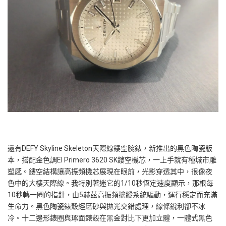
還有DEFY Skyline Skeleton天際線鏤空腕錶，新推出的黑色陶瓷版
本，搭配金色調El Primero 3620 SK鏤空機芯，一上手就有種城市雕
塑感。鏤空結構讓高振頻機芯展現在眼前，光影穿透其中，很像夜
色中的大樓天際線。我特別著迷它的1/10秒恆定速度顯示，那根每
10秒轉一圈的指針，由5赫茲高振頻擒縱系統驅動，運行穩定而充滿
生命力。黑色陶瓷錶殼經磨砂與拋光交錯處理，線條銳利卻不冰
冷。十二邊形錶圈與琢面錶殼在黑金對比下更加立體，一體式黑色