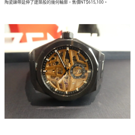
陶瓷鍊帶延伸了建築般的幾何輪廓，售價NT$615,100。