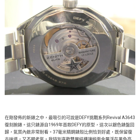
在剛發佈的新錶之中，最吸引的可說是DEFY挑戰系列Revival A3643
復刻腕錶。這只錶源自1969年首款DEFY的原型，這次以銀色錶盤回
歸，氣質內斂非常耐看。37毫米精鋼錶殼比例恰到好處，既保留復
古味道，又不顯老氣。我特別喜歡雙層結構讓緞面金屬浮在黑色亮