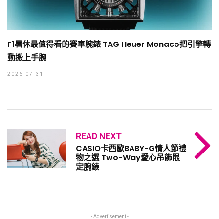
F1暑休最值得看的賽車腕錶 TAG Heuer Monaco把引擎轉
動搬上手腕
2026-07-31
READ NEXT
CASIO卡西歐BABY-G情人節禮
物之選 Two-Way愛心吊飾限
定腕錶
- Advertisement -