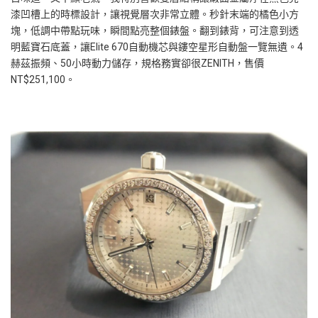
漆凹槽上的時標設計，讓視覺層次非常立體。秒針末端的橘色小方
塊，低調中帶點玩味，瞬間點亮整個錶盤。翻到錶背，可注意到透
明藍寶石底蓋，讓Elite 670自動機芯與鏤空星形自動盤一覽無遺。4
赫茲振頻、50小時動力儲存，規格務實卻很ZENITH，售價
NT$251,100。