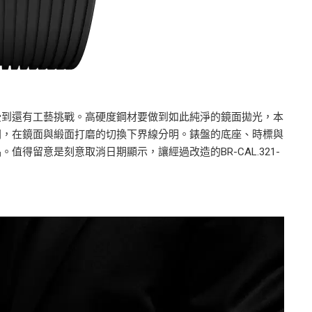
l上，我感受到還有工藝挑戰。高硬度鋼材要做到如此純淨的鏡面拋光，本
間，在鏡面與緞面打磨的切換下界線分明。錶盤的底座、時標與
得留意是刻意取消日期顯示，讓經過改造的BR-CAL.321-