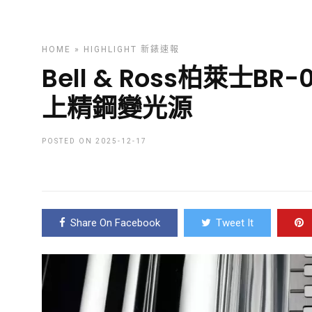
HOME
»
HIGHLIGHT
新錶速報
Bell & Ross柏萊士BR-05
上精鋼變光源
POSTED ON 2025-12-17
Share On Facebook
Tweet It