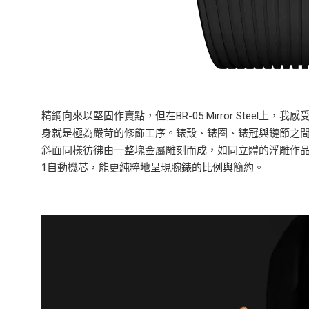
精鋼向來以堅固作賣點，但在BR-05 Mirror Stee
身就是極為嚴苛的修飾工序。錶殼、錶圈、錶冠與鏈節之
斜面同樣彷彿由一整塊金屬雕刻而成，如同立體的浮雕作品。值
1自動機芯，能更純粹地呈現腕錶的比例與簡約。