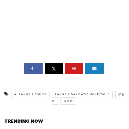
A. LANGE & SOHNE
LANGE 1 DAYMATIC HONEYGOLD
蜂蜜
金
限量款
TRENDING NOW