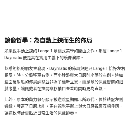
鏡像哲學：為自動上鍊而生的佈局
如果說手動上
鍊
的 Lange 1 是德式美學的開山之作，那麼 Lange 1
Daymatic 便是其在實用主義下的鏡像演繹。
熟悉朗格的朋友會發現，Daymatic 的佈局與經典 Lange 1 恰好左右
相反，時、分盤移至右側，而小秒盤與大日曆則座落於左側。這如
鏡面反射般的佈局調整並非為了標新立異，而是基於佩戴習慣的細
膩考量，讓佩戴者在拉開襯衫袖口查看時間時更為直觀。
此外，原本的動力儲存顯示被逆跳星期顯示所取代，位於錶盤左側
邊緣。豐富了日曆功能，更在視覺平衡上與大日曆視窗互相呼應，
讓這枚時計更貼近日常生活的佩戴節奏。