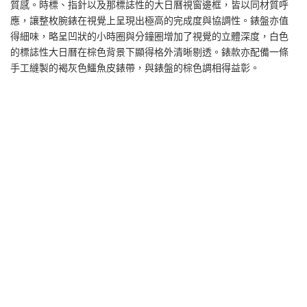
質感。時標、指針以及那標誌性的大日曆視窗邊框，皆以同材質呼
應，讓整枚腕錶在視覺上呈現出極高的完成度與協調性。錶盤亦值
得細味，略呈凹狀的小時圈與分鐘圈增加了視覺的立體深度，白色
的標誌性大日曆在棕色背景下顯得格外清晰剔透。錶款亦配備一條
手工縫製的褐灰色鱷魚皮錶帶，與錶盤的棕色調相得益彰。