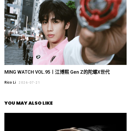
MING WATCH VOL.95〡江博熙 Gen Z的陀螺X世代
Rico Li
2026-07-21
YOU MAY ALSO LIKE