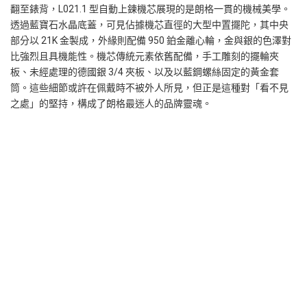
翻至錶背，L021.1 型自動上鍊機芯展現的是朗格一貫的機械美學。
透過藍寶石水晶底蓋，可見佔據機芯直徑的大型中置擺陀，其中央
部分以 21K 金製成，外緣則配備 950 鉑金離心輪，金與銀的色澤對
比強烈且具機能性。機芯傳統元素依舊配備，手工雕刻的擺輪夾
板、未經處理的德國銀 3/4 夾板、以及以藍鋼螺絲固定的黃金套
筒。這些細節或許在佩戴時不被外人所見，但正是這種對「看不見
之處」的堅持，構成了朗格最迷人的品牌靈魂。