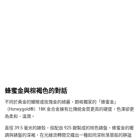
蜂蜜金與棕褐色的對話
不同於黃金的耀眼或玫瑰金的綺麗，朗格獨家的「蜂蜜金」
（Honeygold®）18K 金合金擁有比傳統金質更高的硬度，色澤卻更
為柔和、溫潤。
直徑 39.5 毫米的錶殼，搭配由 925 銀製成的棕色錶盤。蜂蜜金的暖
調與錶盤的深褐，在光線流轉間交織出一種如同深秋落葉般的靜謐