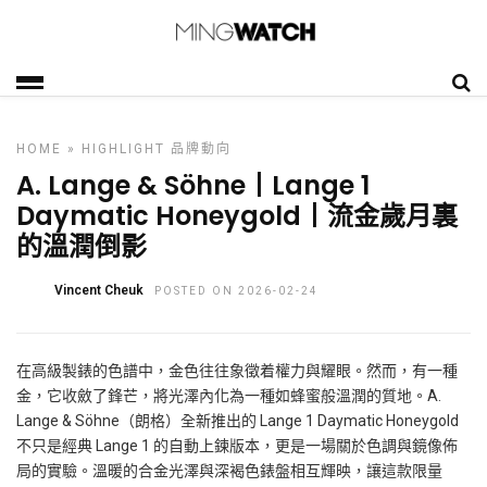
HOME
»
HIGHLIGHT
品牌動向
A. Lange & Söhne丨Lange 1
Daymatic Honeygold丨流金歲月裏
的溫潤倒影
Vincent Cheuk
POSTED ON 2026-02-24
在高級製錶的色譜中，金色往往象徵着權力與耀眼。然而，有一種
金，它收斂了鋒芒，將光澤內化為一種如蜂蜜般溫潤的質地。A.
Lange & Söhne（朗格）全新推出的 Lange 1 Daymatic Honeygold
不只是經典 Lange 1 的自動上
鍊
版本，更是一場關於色調與鏡像佈
局的實驗。溫暖的合金光澤與深褐色錶盤相互輝映，讓這款限量