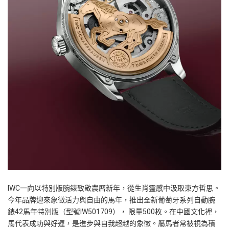
IWC一向以特別版腕錶致敬農曆新年，從生肖靈感中汲取東方哲思。
今年品牌迎來象徵活力與自由的馬年，推出全新葡萄牙系列自動腕
錶42馬年特別版（型號IW501709）， 限量500枚。在中國文化裡，
馬代表成功與好運，是進步與自我超越的象徵。屬馬者常被視為積