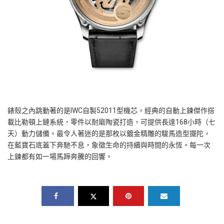
錶殼之內跳動著的是IWC自製52011型機芯，經典的自動上鍊傑作搭
載比勒頓上鏈系統，零件以耐磨陶瓷打造，可提供長達168小時（七
天）動力儲備。最令人著迷的是那枚以鍍金精雕的駿馬造型擺陀，
在藍寶石底蓋下奔馳不息，象徵生命的持續與時間的永恆。每一次
上鍊都有如一場馬蹄奔騰的回響。