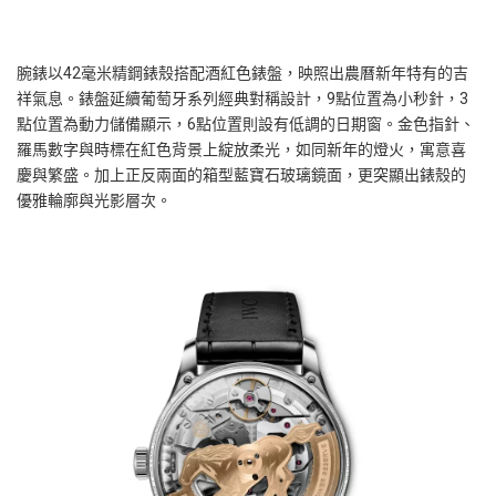
腕錶以42毫米精鋼錶殼搭配酒紅色錶盤，映照出農曆新年特有的吉
祥氣息。錶盤延續葡萄牙系列經典對稱設計，9點位置為小秒針，3
點位置為動力儲備顯示，6點位置則設有低調的日期窗。金色指針、
羅馬數字與時標在紅色背景上綻放柔光，如同新年的燈火，寓意喜
慶與繁盛。加上正反兩面的箱型藍寶石玻璃鏡面，更突顯出錶殼的
優雅輪廓與光影層次。